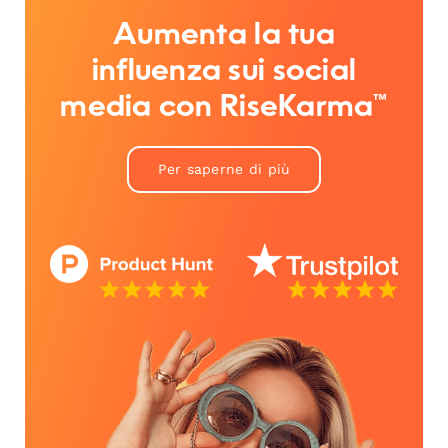
Aumenta la tua
influenza sui social
media con RiseKarma™
Per saperne di più