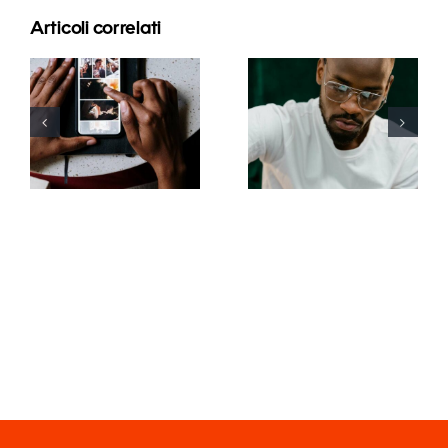
Articoli correlati
Le migliori
app per
I 17 migliori
animare
consigli
foto e
avanzati per
rendere
comprendere
coinvolgenti
l’algoritmo
i post su
di TikTok
Facebook