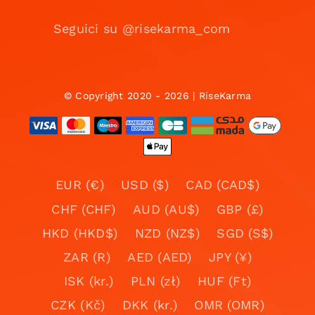
Seguici su @risekarma_com
© Copyright 2020 - 2026 | RiseKarma
EUR (€)
USD ($)
CAD (CAD$)
CHF (CHF)
AUD (AU$)
GBP (£)
HKD (HKD$)
NZD (NZ$)
SGD (S$)
ZAR (R)
AED (AED)
JPY (¥)
ISK (kr.)
PLN (zł)
HUF (Ft)
CZK (Kč)
DKK (kr.)
OMR (OMR)