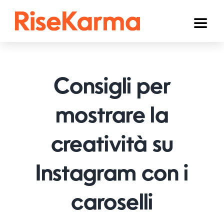
Skip
to
Toggl
content
Naviga
Instagram
TikTok
Consigli per
Facebook
mostrare la
YouTube
creatività su
Twitter (𝕏)
Altri
Instagram con i
Carrello
caroselli
Italiano