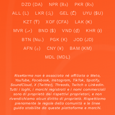
DZD (DA)
NPR (₨)
PKR (₨)
ALL (L)
LKR (රු)
GEL (₾)
UYU ($U)
KZT (₸)
XOF (CFA)
LAK (₭)
MVR (.ރ)
BND ($)
VND (₫)
KHR (៛)
BTN (Nu.)
PGK (K)
JOD (JD)
AFN (؋)
CNY (¥)
BAM (KM)
MDL (MDL)
RiseKarma non è associata né affiliata a Meta,
YouTube, Facebook, Instagram, TikTok, Spotify,
SoundCloud, X (Twitter), Threads, Twitch o LinkedIn.
Tutti i loghi, i marchi registrati e i nomi commerciali
sono di proprietà dei rispettivi proprietari, e non
rivendichiamo alcun diritto di proprietà. Rispettiamo
pienamente le regole della comunità e le linee
guida stabilite da queste piattaforme e marchi.