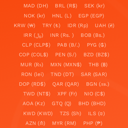
MAD (DH)
BRL (R$)
SEK (kr)
NOK (kr)
HNL (L)
EGP (EGP)
KRW (₩)
TRY (₺)
IDR (Rp)
UAH (₴)
IRR (﷼)
INR (Rs. )
BOB (Bs.)
CLP (CLP$)
PAB (B/.)
PYG (₲)
COP (COL$)
PEN (S/)
BZD (BZ$)
MUR (₨)
MXN (MXN$)
THB (฿)
RON (lei)
TND (DT)
SAR (SAR)
DOP (RD$)
QAR (QAR)
BGN (лв.)
TWD (NT$)
XPF (Fr)
NIO (C$)
AOA (Kz)
GTQ (Q)
BHD (BHD)
KWD (KWD)
TZS (Sh)
ILS (₪)
AZN (₼)
MYR (RM)
PHP (₱)