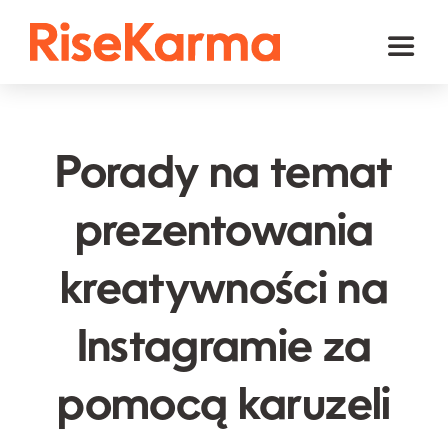
Skip
to
Toggl
content
Naviga
Instagram
TikTok
Porady na temat
Facebook
prezentowania
YouTube
kreatywności na
Twitter (𝕏)
Inne
Instagramie za
Koszyk
pomocą karuzeli
polski