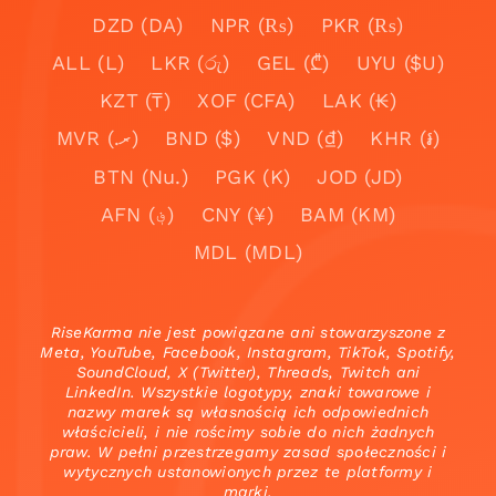
DZD (DA)
NPR (₨)
PKR (₨)
ALL (L)
LKR (රු)
GEL (₾)
UYU ($U)
KZT (₸)
XOF (CFA)
LAK (₭)
MVR (.ރ)
BND ($)
VND (₫)
KHR (៛)
BTN (Nu.)
PGK (K)
JOD (JD)
AFN (؋)
CNY (¥)
BAM (KM)
MDL (MDL)
RiseKarma nie jest powiązane ani stowarzyszone z
Meta, YouTube, Facebook, Instagram, TikTok, Spotify,
SoundCloud, X (Twitter), Threads, Twitch ani
LinkedIn. Wszystkie logotypy, znaki towarowe i
nazwy marek są własnością ich odpowiednich
właścicieli, i nie rościmy sobie do nich żadnych
praw. W pełni przestrzegamy zasad społeczności i
wytycznych ustanowionych przez te platformy i
marki.