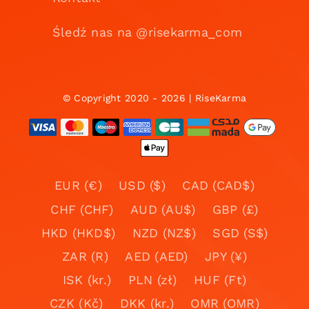
Śledź nas na @risekarma_com
© Copyright 2020 - 2026 | RiseKarma
EUR (€)
USD ($)
CAD (CAD$)
CHF (CHF)
AUD (AU$)
GBP (£)
HKD (HKD$)
NZD (NZ$)
SGD (S$)
ZAR (R)
AED (AED)
JPY (¥)
ISK (kr.)
PLN (zł)
HUF (Ft)
CZK (Kč)
DKK (kr.)
OMR (OMR)