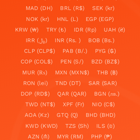
MAD (DH)
BRL (R$)
SEK (kr)
NOK (kr)
HNL (L)
EGP (EGP)
KRW (₩)
TRY (₺)
IDR (Rp)
UAH (₴)
IRR (﷼)
INR (Rs. )
BOB (Bs.)
CLP (CLP$)
PAB (B/.)
PYG (₲)
COP (COL$)
PEN (S/)
BZD (BZ$)
MUR (₨)
MXN (MXN$)
THB (฿)
RON (lei)
TND (DT)
SAR (SAR)
DOP (RD$)
QAR (QAR)
BGN (лв.)
TWD (NT$)
XPF (Fr)
NIO (C$)
AOA (Kz)
GTQ (Q)
BHD (BHD)
KWD (KWD)
TZS (Sh)
ILS (₪)
AZN (₼)
MYR (RM)
PHP (₱)