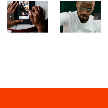
Najlepsze
Top 17
aplikacje do
zaawansowanyc
animacji
wskazówek
zdjęć na
dotyczących
angażujące
zrozumienia
posty na
algorytmu
Facebooku
TikTok