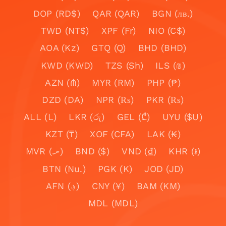
DOP (RD$)
QAR (QAR)
BGN (лв.)
TWD (NT$)
XPF (Fr)
NIO (C$)
AOA (Kz)
GTQ (Q)
BHD (BHD)
KWD (KWD)
TZS (Sh)
ILS (₪)
AZN (₼)
MYR (RM)
PHP (₱)
DZD (DA)
NPR (₨)
PKR (₨)
ALL (L)
LKR (රු)
GEL (₾)
UYU ($U)
KZT (₸)
XOF (CFA)
LAK (₭)
MVR (.ރ)
BND ($)
VND (₫)
KHR (៛)
BTN (Nu.)
PGK (K)
JOD (JD)
AFN (؋)
CNY (¥)
BAM (KM)
MDL (MDL)