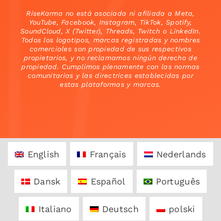
RiseKarma no está asociada ni afiliada a Meta,
YouTube, Facebook, Instagram, TikTok, Spotify,
SoundCloud, X (Twitter), Threads, Twitch o LinkedIn.
Todos los logotipos, marcas registradas y nombres
comerciales son propiedad de sus respectivos
propietarios, y no reclamamos ningún derecho de
propiedad. Cumplimos plenamente con las normas
comunitarias y las directrices establecidas por
estas plataformas y marcas.
English
Français
Nederlands
Dansk
Español
Português
Italiano
Deutsch
polski