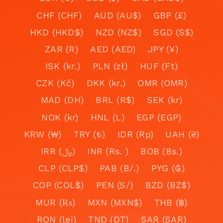
CHF (CHF)
AUD (AU$)
GBP (£)
HKD (HKD$)
NZD (NZ$)
SGD (S$)
ZAR (R)
AED (AED)
JPY (¥)
ISK (kr.)
PLN (zł)
HUF (Ft)
CZK (Kč)
DKK (kr.)
OMR (OMR)
MAD (DH)
BRL (R$)
SEK (kr)
NOK (kr)
HNL (L)
EGP (EGP)
KRW (₩)
TRY (₺)
IDR (Rp)
UAH (₴)
IRR (﷼)
INR (Rs. )
BOB (Bs.)
CLP (CLP$)
PAB (B/.)
PYG (₲)
COP (COL$)
PEN (S/)
BZD (BZ$)
MUR (₨)
MXN (MXN$)
THB (฿)
RON (lei)
TND (DT)
SAR (SAR)