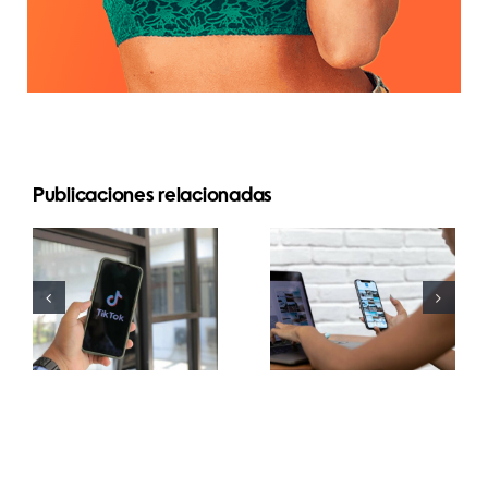
Las 3
Publicaciones relacionadas
mejores
Maximizar el
plataformas
alcance:
para
Herramientas
encontrar
efectivas de
ideas de
publicación
UGC
cruzada
(Contenido
para 2024
Generado
por
Usuarios)