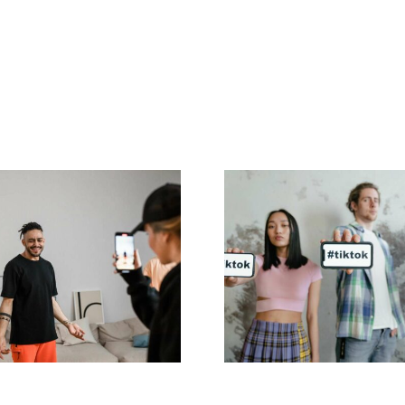
e 21 häufigsten
Beste Video
en, die Menschen
Bearbeitungs-
sozialen Medien
für TikTok-
stellen
Meisterwerk