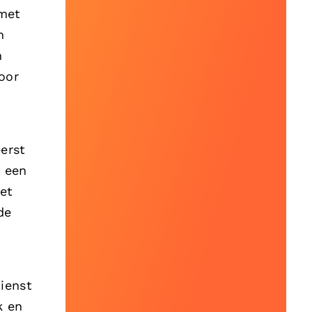
 met
n
n
oor
erst
m een
et
de
ienst
k en