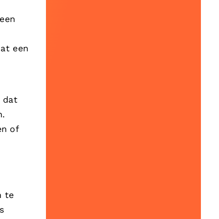
 een
dat een
g dat
n.
n of
 te
s