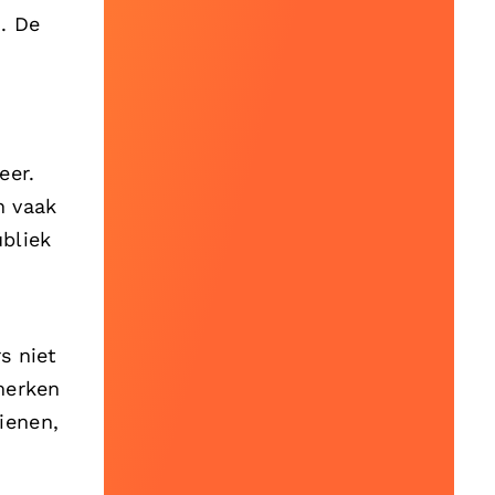
. De
eer.
n vaak
ubliek
s niet
merken
ienen,