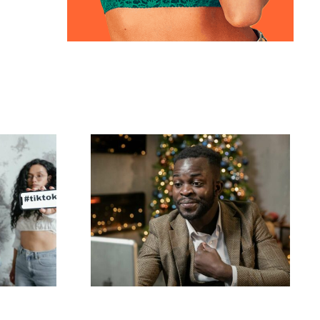
-
Wie man Follower auf
Apps
LinkedIn verbirgt, um
die Privatsphäre zu
e
wahren