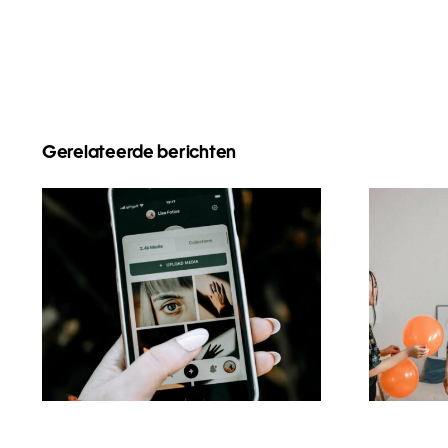
Gerelateerde berichten
Beste Praktiken für
Di
die Nutzung von
Frag
Augmented-Reality-
zu 
Filtern in sozialen
Medien