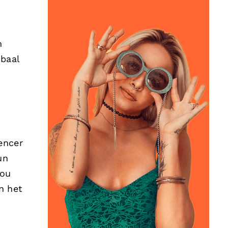
m
baal
n
encer
un
zou
n het