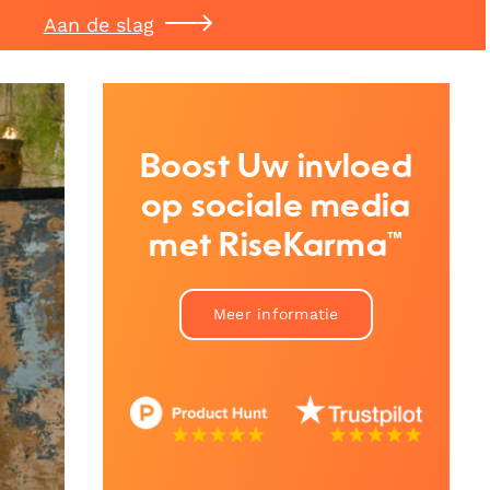
Aan de slag
Boost Uw invloed
op sociale media
met RiseKarma™
Meer informatie