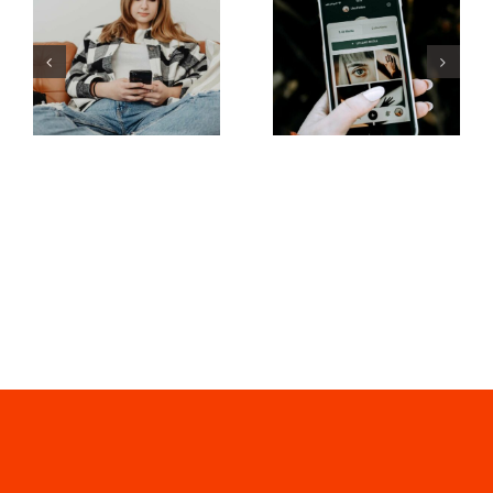
inovadoras
práticas
para
para usar
aumentar a
filtros de
visibilidade
realidade
de grupos
aumentada
no
nas redes
Facebook
sociais
este ano