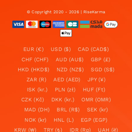
© Copyright 2020 - 2026 | RiseKarma
EUR (€)
USD ($)
CAD (CAD$)
CHF (CHF)
AUD (AU$)
GBP (£)
HKD (HKD$)
NZD (NZ$)
SGD (S$)
ZAR (R)
AED (AED)
JPY (¥)
ISK (kr.)
PLN (zł)
HUF (Ft)
CZK (Kč)
DKK (kr.)
OMR (OMR)
MAD (DH)
BRL (R$)
SEK (kr)
NOK (kr)
HNL (L)
EGP (EGP)
KRW (₩)
TRY (₺)
IDR (Rp)
UAH (₴)