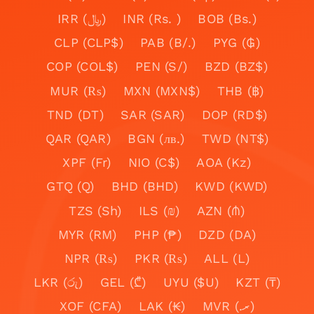
IRR (﷼)
INR (Rs. )
BOB (Bs.)
CLP (CLP$)
PAB (B/.)
PYG (₲)
COP (COL$)
PEN (S/)
BZD (BZ$)
MUR (₨)
MXN (MXN$)
THB (฿)
TND (DT)
SAR (SAR)
DOP (RD$)
QAR (QAR)
BGN (лв.)
TWD (NT$)
XPF (Fr)
NIO (C$)
AOA (Kz)
GTQ (Q)
BHD (BHD)
KWD (KWD)
TZS (Sh)
ILS (₪)
AZN (₼)
MYR (RM)
PHP (₱)
DZD (DA)
NPR (₨)
PKR (₨)
ALL (L)
LKR (රු)
GEL (₾)
UYU ($U)
KZT (₸)
XOF (CFA)
LAK (₭)
MVR (.ރ)