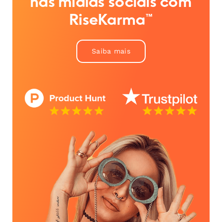
nas mídias sociais com
RiseKarma™
Saiba mais