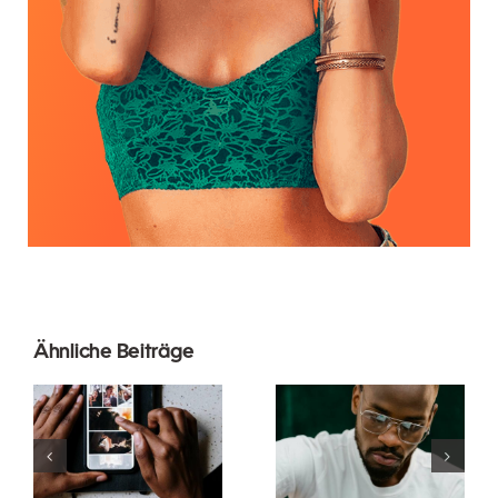
Ähnliche Beiträge
Die besten
Die 17
Apps zur
besten
Animation
Tipps zur
von Fotos
Verbesserung
für
des