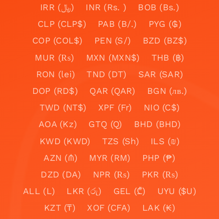
IRR (﷼)
INR (Rs. )
BOB (Bs.)
CLP (CLP$)
PAB (B/.)
PYG (₲)
COP (COL$)
PEN (S/)
BZD (BZ$)
MUR (₨)
MXN (MXN$)
THB (฿)
RON (lei)
TND (DT)
SAR (SAR)
DOP (RD$)
QAR (QAR)
BGN (лв.)
TWD (NT$)
XPF (Fr)
NIO (C$)
AOA (Kz)
GTQ (Q)
BHD (BHD)
KWD (KWD)
TZS (Sh)
ILS (₪)
AZN (₼)
MYR (RM)
PHP (₱)
DZD (DA)
NPR (₨)
PKR (₨)
ALL (L)
LKR (රු)
GEL (₾)
UYU ($U)
KZT (₸)
XOF (CFA)
LAK (₭)