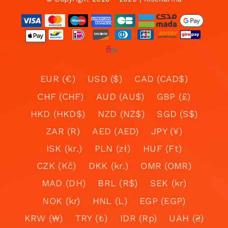
EUR (€)
USD ($)
CAD (CAD$)
CHF (CHF)
AUD (AU$)
GBP (£)
HKD (HKD$)
NZD (NZ$)
SGD (S$)
ZAR (R)
AED (AED)
JPY (¥)
ISK (kr.)
PLN (zł)
HUF (Ft)
CZK (Kč)
DKK (kr.)
OMR (OMR)
MAD (DH)
BRL (R$)
SEK (kr)
NOK (kr)
HNL (L)
EGP (EGP)
KRW (₩)
TRY (₺)
IDR (Rp)
UAH (₴)