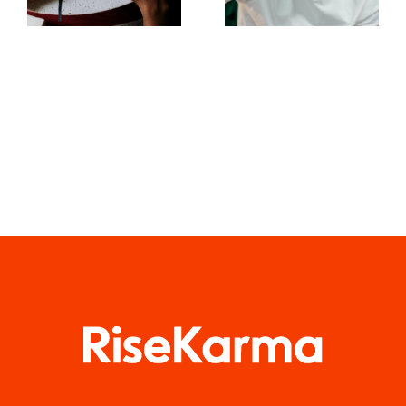
ansprechende
Verständnisses
Facebook-
des TikTok-
Beiträge
Algorithmus