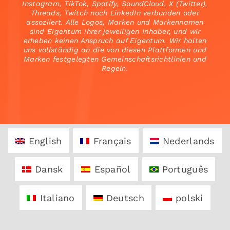
Instagram, TikTok, Spotify, SoundCloud, X (Twitter),
Threads, Twitch noch LinkedIn verbunden oder
assoziiert. Alle Logos, Marken und Markennamen
sind Eigentum ihrer jeweiligen Inhaber, und wir
erheben keinen Anspruch auf Eigentum. Wir halten
uns vollständig an die von diesen Plattformen und
Marken festgelegten Gemeinschaftsrichtlinien und
Regeln.
English
Français
Nederlands
Dansk
Español
Português
Italiano
Deutsch
polski