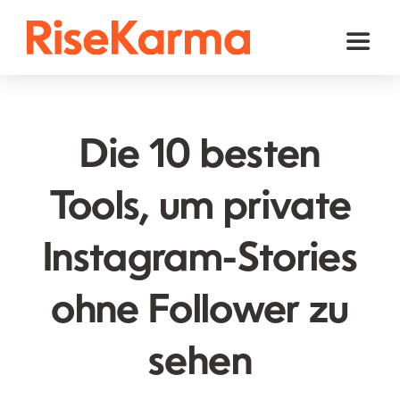
Skip
to
Toggl
content
Naviga
Instagram
TikTok
Die 10 besten
Facebook
Tools, um private
Youtube
Instagram-Stories
Twitter (𝕏)
Andere
ohne Follower zu
Warenkorb
sehen
Deutsch