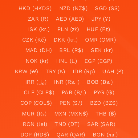
HKD (HKD$)
NZD (NZ$)
SGD (S$)
ZAR (R)
AED (AED)
JPY (¥)
ISK (kr.)
PLN (zł)
HUF (Ft)
CZK (Kč)
DKK (kr.)
OMR (OMR)
MAD (DH)
BRL (R$)
SEK (kr)
NOK (kr)
HNL (L)
EGP (EGP)
KRW (₩)
TRY (₺)
IDR (Rp)
UAH (₴)
IRR (﷼)
INR (Rs. )
BOB (Bs.)
CLP (CLP$)
PAB (B/.)
PYG (₲)
COP (COL$)
PEN (S/)
BZD (BZ$)
MUR (₨)
MXN (MXN$)
THB (฿)
RON (lei)
TND (DT)
SAR (SAR)
DOP (RD$)
QAR (QAR)
BGN (лв.)