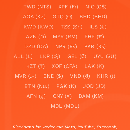
TWD (NT$)
XPF (Fr)
NIO (C$)
AOA (Kz)
GTQ (Q)
BHD (BHD)
KWD (KWD)
TZS (Sh)
ILS (₪)
AZN (₼)
MYR (RM)
PHP (₱)
DZD (DA)
NPR (₨)
PKR (₨)
ALL (L)
LKR (රු)
GEL (₾)
UYU ($U)
KZT (₸)
XOF (CFA)
LAK (₭)
MVR (.ރ)
BND ($)
VND (₫)
KHR (៛)
BTN (Nu.)
PGK (K)
JOD (JD)
AFN (؋)
CNY (¥)
BAM (KM)
MDL (MDL)
RiseKarma ist weder mit Meta, YouTube, Facebook,