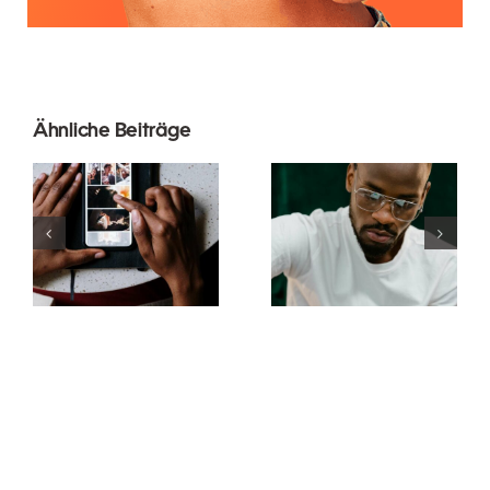
Ähnliche Beiträge
Die besten
Die 17
Apps zur
besten
Animation
Tipps zur
von Fotos
Verbesserung
für
des
ansprechende
Verständnisses
Facebook-
des TikTok-
Beiträge
Algorithmus