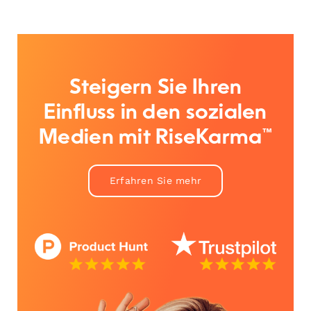
Steigern Sie Ihren
Einfluss in den sozialen
Medien mit RiseKarma™
Erfahren Sie mehr