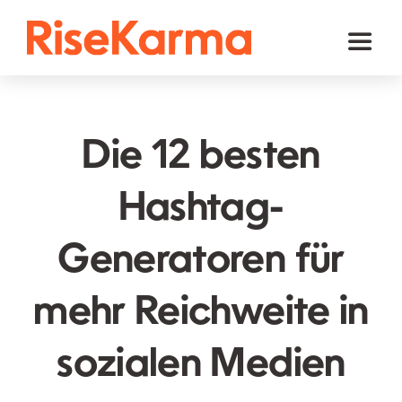
Skip
to
Toggl
content
Naviga
Instagram
TikTok
Die 12 besten
Facebook
Hashtag-
Youtube
Generatoren für
Twitter (𝕏)
Andere
mehr Reichweite in
Warenkorb
sozialen Medien
Deutsch