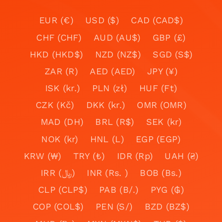
EUR (€)
USD ($)
CAD (CAD$)
CHF (CHF)
AUD (AU$)
GBP (£)
HKD (HKD$)
NZD (NZ$)
SGD (S$)
ZAR (R)
AED (AED)
JPY (¥)
ISK (kr.)
PLN (zł)
HUF (Ft)
CZK (Kč)
DKK (kr.)
OMR (OMR)
MAD (DH)
BRL (R$)
SEK (kr)
NOK (kr)
HNL (L)
EGP (EGP)
KRW (₩)
TRY (₺)
IDR (Rp)
UAH (₴)
IRR (﷼)
INR (Rs. )
BOB (Bs.)
CLP (CLP$)
PAB (B/.)
PYG (₲)
COP (COL$)
PEN (S/)
BZD (BZ$)