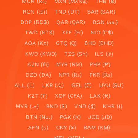
MUR (₨)
MXN (MXN$)
THB (฿)
RON (lei)
TND (DT)
SAR (SAR)
DOP (RD$)
QAR (QAR)
BGN (лв.)
TWD (NT$)
XPF (Fr)
NIO (C$)
AOA (Kz)
GTQ (Q)
BHD (BHD)
KWD (KWD)
TZS (Sh)
ILS (₪)
AZN (₼)
MYR (RM)
PHP (₱)
DZD (DA)
NPR (₨)
PKR (₨)
ALL (L)
LKR (රු)
GEL (₾)
UYU ($U)
KZT (₸)
XOF (CFA)
LAK (₭)
MVR (.ރ)
BND ($)
VND (₫)
KHR (៛)
BTN (Nu.)
PGK (K)
JOD (JD)
AFN (؋)
CNY (¥)
BAM (KM)
MDL (MDL)