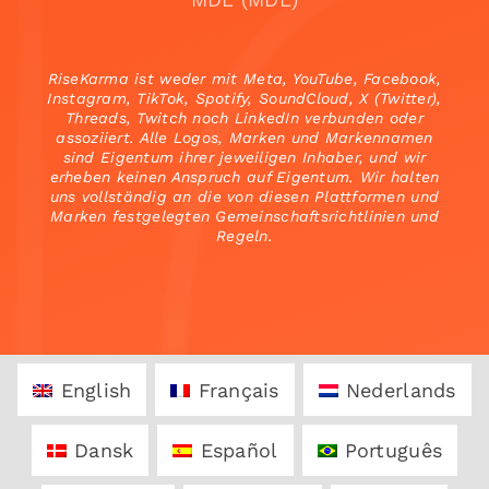
RiseKarma ist weder mit Meta, YouTube, Facebook,
Instagram, TikTok, Spotify, SoundCloud, X (Twitter),
Threads, Twitch noch LinkedIn verbunden oder
assoziiert. Alle Logos, Marken und Markennamen
sind Eigentum ihrer jeweiligen Inhaber, und wir
erheben keinen Anspruch auf Eigentum. Wir halten
uns vollständig an die von diesen Plattformen und
Marken festgelegten Gemeinschaftsrichtlinien und
Regeln.
English
Français
Nederlands
Dansk
Español
Português