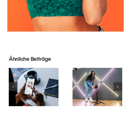
Ähnliche Beiträge
Top 5
Wie kann
Methoden
man
zur
mehrere
Steigerung
Instagram-
der
Konten zu
organischen
einem
Reichweite
zusammenführen?
auf
Facebook