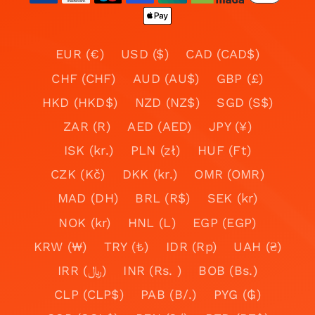
EUR (€)
USD ($)
CAD (CAD$)
CHF (CHF)
AUD (AU$)
GBP (£)
HKD (HKD$)
NZD (NZ$)
SGD (S$)
ZAR (R)
AED (AED)
JPY (¥)
ISK (kr.)
PLN (zł)
HUF (Ft)
CZK (Kč)
DKK (kr.)
OMR (OMR)
MAD (DH)
BRL (R$)
SEK (kr)
NOK (kr)
HNL (L)
EGP (EGP)
KRW (₩)
TRY (₺)
IDR (Rp)
UAH (₴)
IRR (﷼)
INR (Rs. )
BOB (Bs.)
CLP (CLP$)
PAB (B/.)
PYG (₲)