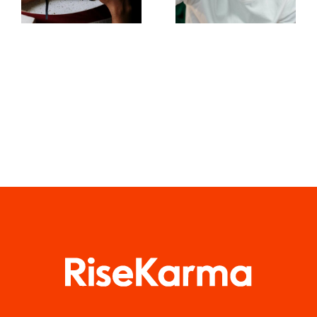
Entender o
envolventes
Algoritmo
no
do TikTok
Facebook