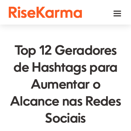
Skip
to
Toggl
content
Naviga
Instagram
TikTok
Top 12 Geradores
Facebook
de Hashtags para
YouTube
Aumentar o
Twitter (𝕏)
Outros
Alcance nas Redes
Carrinho
Sociais
Português