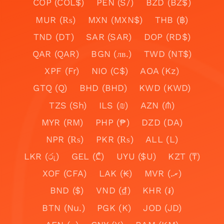
COP (COL$)
PEN (S/)
BZD (BZ$)
MUR (₨)
MXN (MXN$)
THB (฿)
TND (DT)
SAR (SAR)
DOP (RD$)
QAR (QAR)
BGN (лв.)
TWD (NT$)
XPF (Fr)
NIO (C$)
AOA (Kz)
GTQ (Q)
BHD (BHD)
KWD (KWD)
TZS (Sh)
ILS (₪)
AZN (₼)
MYR (RM)
PHP (₱)
DZD (DA)
NPR (₨)
PKR (₨)
ALL (L)
LKR (රු)
GEL (₾)
UYU ($U)
KZT (₸)
XOF (CFA)
LAK (₭)
MVR (.ރ)
BND ($)
VND (₫)
KHR (៛)
BTN (Nu.)
PGK (K)
JOD (JD)