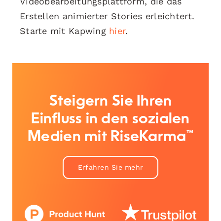
Videobearbeitungsplattform, die das
Erstellen animierter Stories erleichtert.
Starte mit Kapwing
hier
.
Steigern Sie Ihren
Einfluss in den sozialen
Medien mit RiseKarma™
Erfahren Sie mehr