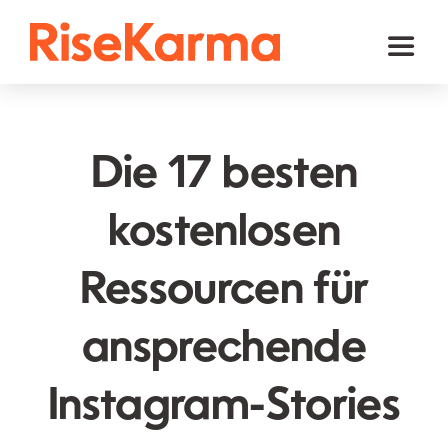
Skip
to
Toggl
content
Naviga
Instagram
TikTok
Die 17 besten
Facebook
kostenlosen
Youtube
Ressourcen für
Twitter (𝕏)
Andere
ansprechende
Warenkorb
Instagram-Stories
Deutsch