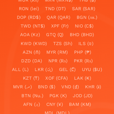
RON (lei)
TND (DT)
SAR (SAR)
DOP (RD$)
QAR (QAR)
BGN (лв.)
TWD (NT$)
XPF (Fr)
NIO (C$)
AOA (Kz)
GTQ (Q)
BHD (BHD)
KWD (KWD)
TZS (Sh)
ILS (₪)
AZN (₼)
MYR (RM)
PHP (₱)
DZD (DA)
NPR (₨)
PKR (₨)
ALL (L)
LKR (රු)
GEL (₾)
UYU ($U)
KZT (₸)
XOF (CFA)
LAK (₭)
MVR (.ރ)
BND ($)
VND (₫)
KHR (៛)
BTN (Nu.)
PGK (K)
JOD (JD)
AFN (؋)
CNY (¥)
BAM (KM)
MDL (MDL)