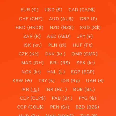
EUR (€)
USD ($)
CAD (CAD$)
CHF (CHF)
AUD (AU$)
GBP (£)
HKD (HKD$)
NZD (NZ$)
SGD (S$)
ZAR (R)
AED (AED)
JPY (¥)
ISK (kr.)
PLN (zł)
HUF (Ft)
CZK (Kč)
DKK (kr.)
OMR (OMR)
MAD (DH)
BRL (R$)
SEK (kr)
NOK (kr)
HNL (L)
EGP (EGP)
KRW (₩)
TRY (₺)
IDR (Rp)
UAH (₴)
IRR (﷼)
INR (Rs. )
BOB (Bs.)
CLP (CLP$)
PAB (B/.)
PYG (₲)
COP (COL$)
PEN (S/)
BZD (BZ$)
MUR (₨)
MXN (MXN$)
THB (฿)