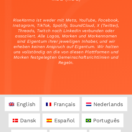
RiseKarma ist weder mit Meta, YouTube, Facebook,
Instagram, TikTok, Spotify, SoundCloud, X (Twitter),
Threads, Twitch noch LinkedIn verbunden oder
assoziiert. Alle Logos, Marken und Markennamen
sind Eigentum ihrer jeweiligen Inhaber, und wir
erheben keinen Anspruch auf Eigentum. Wir halten
uns vollständig an die von diesen Plattformen und
Marken festgelegten Gemeinschaftsrichtlinien und
Regeln.
English
Français
Nederlands
Dansk
Español
Português