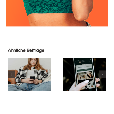
Innovative
Beste
Ähnliche Beiträge
Strategien
Praktiken für
zur
die
Steigerung
Verwendung
der
von
Sichtbarkeit
Augmented-
von
Reality-
Facebook-
Filtern in
Gruppen in
sozialen
diesem Jahr
Medien