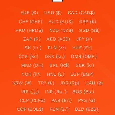
EUR (€)
USD ($)
CAD (CAD$)
CHF (CHF)
AUD (AU$)
GBP (£)
HKD (HKD$)
NZD (NZ$)
SGD (S$)
ZAR (R)
AED (AED)
JPY (¥)
ISK (kr.)
PLN (zł)
HUF (Ft)
CZK (Kč)
DKK (kr.)
OMR (OMR)
MAD (DH)
BRL (R$)
SEK (kr)
NOK (kr)
HNL (L)
EGP (EGP)
KRW (₩)
TRY (₺)
IDR (Rp)
UAH (₴)
IRR (﷼)
INR (Rs. )
BOB (Bs.)
CLP (CLP$)
PAB (B/.)
PYG (₲)
COP (COL$)
PEN (S/)
BZD (BZ$)