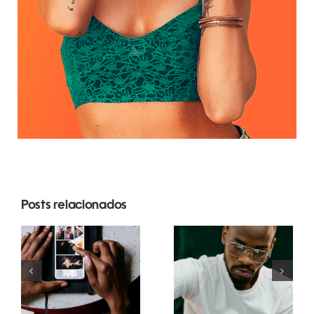
Posts relacionados
Melhores
Top 17 Dicas
apps para
Avançadas
animar fotos
para
e criar posts
Entender o
envolventes
Algoritmo