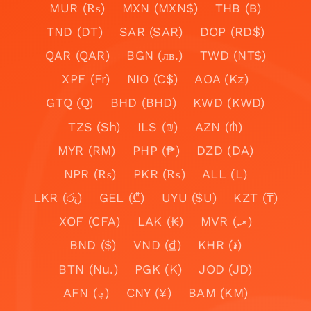
MUR (₨)
MXN (MXN$)
THB (฿)
TND (DT)
SAR (SAR)
DOP (RD$)
QAR (QAR)
BGN (лв.)
TWD (NT$)
XPF (Fr)
NIO (C$)
AOA (Kz)
GTQ (Q)
BHD (BHD)
KWD (KWD)
TZS (Sh)
ILS (₪)
AZN (₼)
MYR (RM)
PHP (₱)
DZD (DA)
NPR (₨)
PKR (₨)
ALL (L)
LKR (රු)
GEL (₾)
UYU ($U)
KZT (₸)
XOF (CFA)
LAK (₭)
MVR (.ރ)
BND ($)
VND (₫)
KHR (៛)
BTN (Nu.)
PGK (K)
JOD (JD)
AFN (؋)
CNY (¥)
BAM (KM)