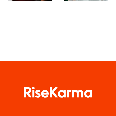
no
do TikTok
Facebook