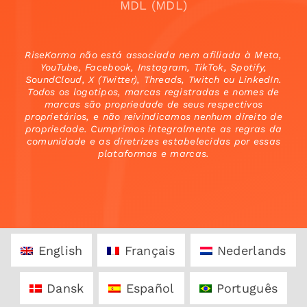
MDL (MDL)
RiseKarma não está associada nem afiliada à Meta,
YouTube, Facebook, Instagram, TikTok, Spotify,
SoundCloud, X (Twitter), Threads, Twitch ou LinkedIn.
Todos os logotipos, marcas registradas e nomes de
marcas são propriedade de seus respectivos
proprietários, e não reivindicamos nenhum direito de
propriedade. Cumprimos integralmente as regras da
comunidade e as diretrizes estabelecidas por essas
plataformas e marcas.
English
Français
Nederlands
Dansk
Español
Português