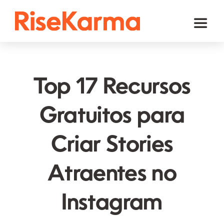
Skip
to
Toggl
content
Naviga
Instagram
TikTok
Top 17 Recursos
Facebook
Gratuitos para
YouTube
Criar Stories
Twitter (𝕏)
Outros
Atraentes no
Carrinho
Instagram
Português