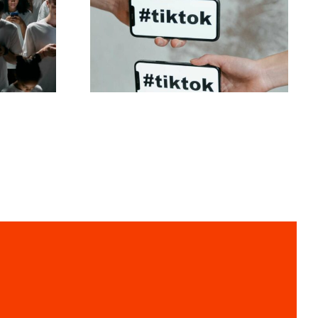
ltung
Beste TikTok
der
Datenschutz-
gen,
Einstellungen 2024
ren