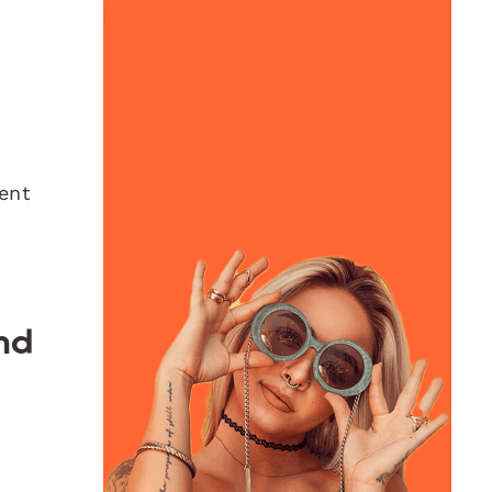
ment
und