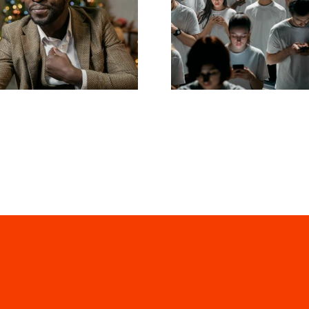
man Follower auf
Tipps zur Gesta
edIn ausblendet,
beeindrucken
die Privatsphäre
Facebook-Anzei
zu wahren
die konvertie