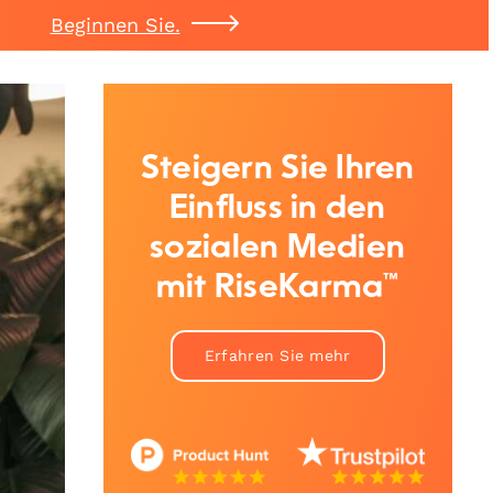
Beginnen Sie.
Steigern Sie Ihren
Einfluss in den
sozialen Medien
mit RiseKarma™
Erfahren Sie mehr