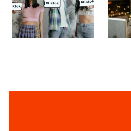
Wie 
Die besten Video-
Link
Editing-Apps für
um 
TikTok-Meisterwerke