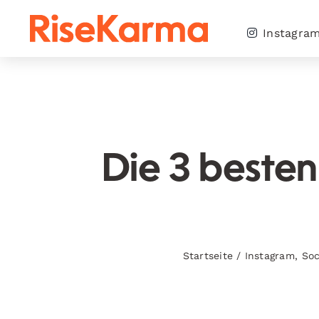
Skip
to
Instagra
content
Die 3 besten
Startseite
/
Instagram
,
Soc