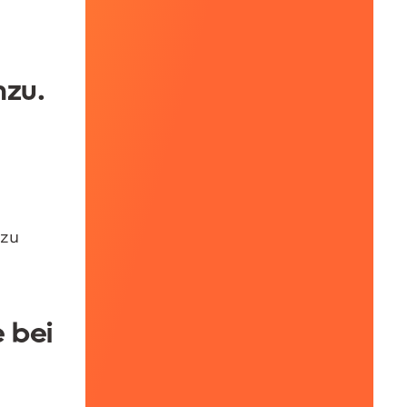
nzu.
 zu
e bei