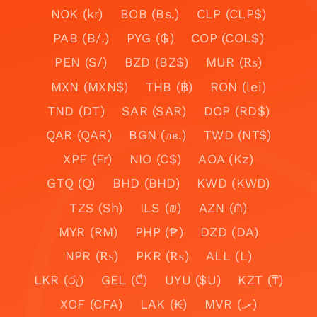
NOK (kr)
BOB (Bs.)
CLP (CLP$)
PAB (B/.)
PYG (₲)
COP (COL$)
PEN (S/)
BZD (BZ$)
MUR (₨)
MXN (MXN$)
THB (฿)
RON (lei)
TND (DT)
SAR (SAR)
DOP (RD$)
QAR (QAR)
BGN (лв.)
TWD (NT$)
XPF (Fr)
NIO (C$)
AOA (Kz)
GTQ (Q)
BHD (BHD)
KWD (KWD)
TZS (Sh)
ILS (₪)
AZN (₼)
MYR (RM)
PHP (₱)
DZD (DA)
NPR (₨)
PKR (₨)
ALL (L)
LKR (රු)
GEL (₾)
UYU ($U)
KZT (₸)
XOF (CFA)
LAK (₭)
MVR (.ރ)