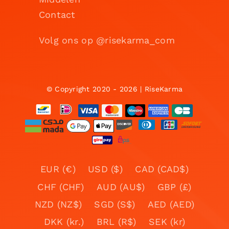
Contact
Volg ons op @risekarma_com
© Copyright 2020 - 2026 | RiseKarma
EUR (€)
USD ($)
CAD (CAD$)
CHF (CHF)
AUD (AU$)
GBP (£)
NZD (NZ$)
SGD (S$)
AED (AED)
DKK (kr.)
BRL (R$)
SEK (kr)