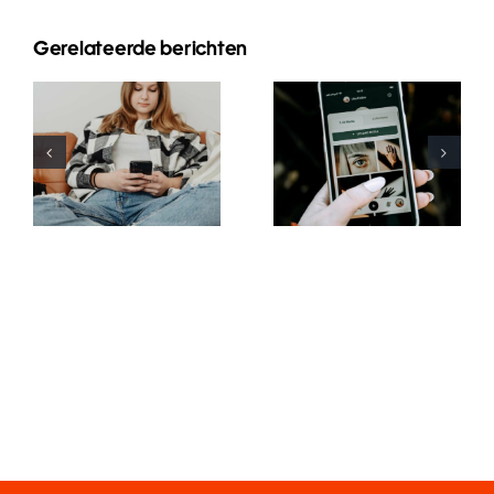
Innovative
Gerelateerde berichten
Beste
Strategien
Praktiken für
zur
die Nutzung
Steigerung
von
der
Augmented-
Sichtbarkeit
Reality-
von
Filtern in
Facebook-
sozialen
Gruppen in
Medien
diesem Jahr