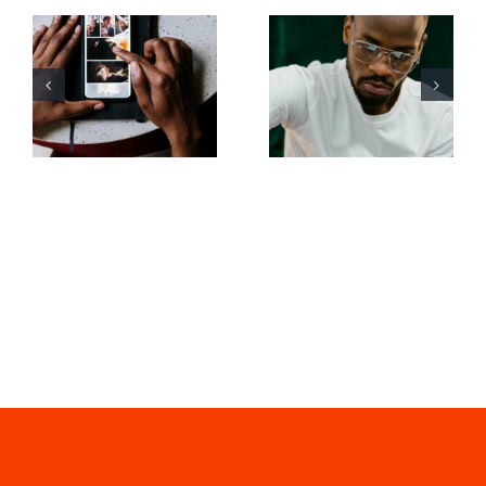
Top-Apps
Top 17 Tipps
zum
zur
Animieren
Verbesserung
von Fotos
des
für
Verständnisses
ansprechende
des TikTok-
Facebook-
Algorithmus
Posts