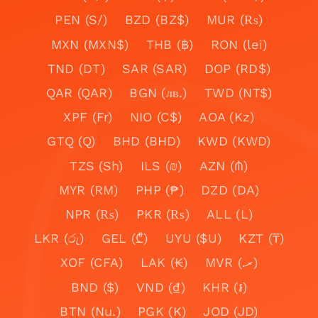
PEN (S/)
BZD (BZ$)
MUR (₨)
MXN (MXN$)
THB (฿)
RON (lei)
TND (DT)
SAR (SAR)
DOP (RD$)
QAR (QAR)
BGN (лв.)
TWD (NT$)
XPF (Fr)
NIO (C$)
AOA (Kz)
GTQ (Q)
BHD (BHD)
KWD (KWD)
TZS (Sh)
ILS (₪)
AZN (₼)
MYR (RM)
PHP (₱)
DZD (DA)
NPR (₨)
PKR (₨)
ALL (L)
LKR (රු)
GEL (₾)
UYU ($U)
KZT (₸)
XOF (CFA)
LAK (₭)
MVR (.ރ)
BND ($)
VND (₫)
KHR (៛)
BTN (Nu.)
PGK (K)
JOD (JD)