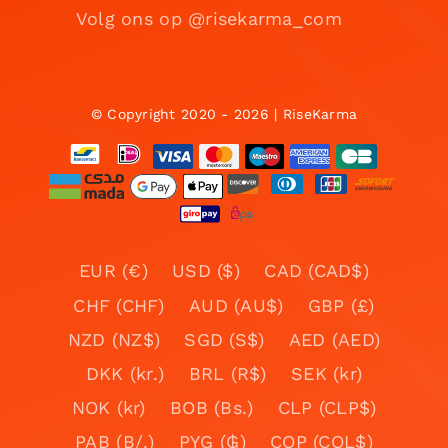
Volg ons op @risekarma_com
© Copyright 2020 - 2026 | RiseKarma
EUR (€)
USD ($)
CAD (CAD$)
CHF (CHF)
AUD (AU$)
GBP (£)
NZD (NZ$)
SGD (S$)
AED (AED)
DKK (kr.)
BRL (R$)
SEK (kr)
NOK (kr)
BOB (Bs.)
CLP (CLP$)
PAB (B/.)
PYG (₲)
COP (COL$)