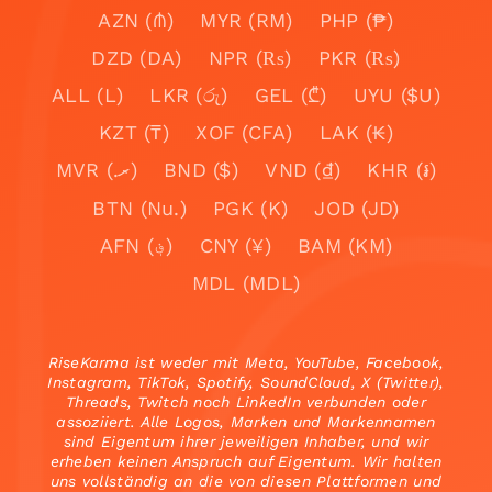
AZN (₼)
MYR (RM)
PHP (₱)
DZD (DA)
NPR (₨)
PKR (₨)
ALL (L)
LKR (රු)
GEL (₾)
UYU ($U)
KZT (₸)
XOF (CFA)
LAK (₭)
MVR (.ރ)
BND ($)
VND (₫)
KHR (៛)
BTN (Nu.)
PGK (K)
JOD (JD)
AFN (؋)
CNY (¥)
BAM (KM)
MDL (MDL)
RiseKarma ist weder mit Meta, YouTube, Facebook,
Instagram, TikTok, Spotify, SoundCloud, X (Twitter),
Threads, Twitch noch LinkedIn verbunden oder
assoziiert. Alle Logos, Marken und Markennamen
sind Eigentum ihrer jeweiligen Inhaber, und wir
erheben keinen Anspruch auf Eigentum. Wir halten
uns vollständig an die von diesen Plattformen und