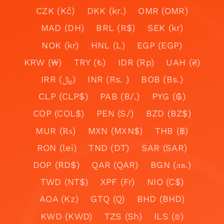
CZK (Kč)
DKK (kr.)
OMR (OMR)
MAD (DH)
BRL (R$)
SEK (kr)
NOK (kr)
HNL (L)
EGP (EGP)
KRW (₩)
TRY (₺)
IDR (Rp)
UAH (₴)
IRR (﷼)
INR (Rs. )
BOB (Bs.)
CLP (CLP$)
PAB (B/.)
PYG (₲)
COP (COL$)
PEN (S/)
BZD (BZ$)
MUR (₨)
MXN (MXN$)
THB (฿)
RON (lei)
TND (DT)
SAR (SAR)
DOP (RD$)
QAR (QAR)
BGN (лв.)
TWD (NT$)
XPF (Fr)
NIO (C$)
AOA (Kz)
GTQ (Q)
BHD (BHD)
KWD (KWD)
TZS (Sh)
ILS (₪)