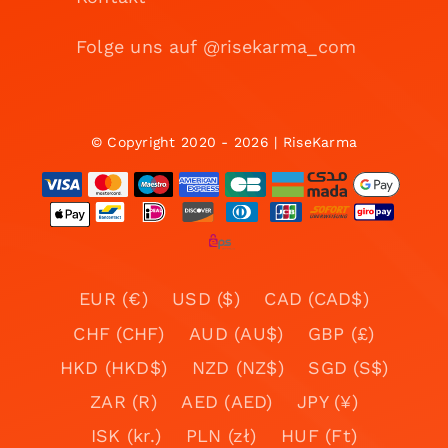
Folge uns auf @risekarma_com
© Copyright 2020 - 2026 | RiseKarma
EUR (€)
USD ($)
CAD (CAD$)
CHF (CHF)
AUD (AU$)
GBP (£)
HKD (HKD$)
NZD (NZ$)
SGD (S$)
ZAR (R)
AED (AED)
JPY (¥)
ISK (kr.)
PLN (zł)
HUF (Ft)