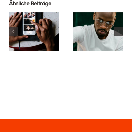
Ähnliche Beiträge
Die besten
Die 17
Apps zur
besten
Animation
Tipps zur
von Fotos
Verbesserung
für
des
ansprechende
Verständnisses
Facebook-
des TikTok-
Beiträge
Algorithmus