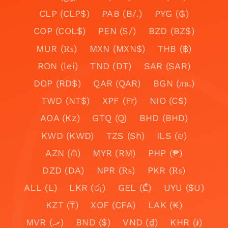
CLP (CLP$)
PAB (B/.)
PYG (₲)
COP (COL$)
PEN (S/)
BZD (BZ$)
MUR (₨)
MXN (MXN$)
THB (฿)
RON (lei)
TND (DT)
SAR (SAR)
DOP (RD$)
QAR (QAR)
BGN (лв.)
TWD (NT$)
XPF (Fr)
NIO (C$)
AOA (Kz)
GTQ (Q)
BHD (BHD)
KWD (KWD)
TZS (Sh)
ILS (₪)
AZN (₼)
MYR (RM)
PHP (₱)
DZD (DA)
NPR (₨)
PKR (₨)
ALL (L)
LKR (රු)
GEL (₾)
UYU ($U)
KZT (₸)
XOF (CFA)
LAK (₭)
MVR (.ރ)
BND ($)
VND (₫)
KHR (៛)