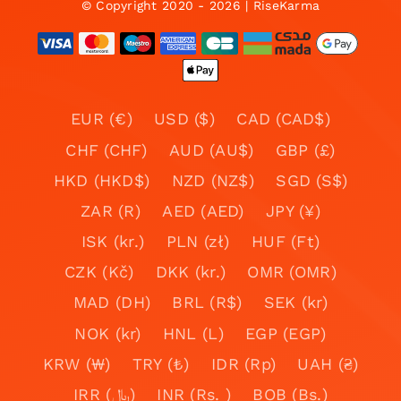
© Copyright 2020 - 2026 | RiseKarma
EUR (€)
USD ($)
CAD (CAD$)
CHF (CHF)
AUD (AU$)
GBP (£)
HKD (HKD$)
NZD (NZ$)
SGD (S$)
ZAR (R)
AED (AED)
JPY (¥)
ISK (kr.)
PLN (zł)
HUF (Ft)
CZK (Kč)
DKK (kr.)
OMR (OMR)
MAD (DH)
BRL (R$)
SEK (kr)
NOK (kr)
HNL (L)
EGP (EGP)
KRW (₩)
TRY (₺)
IDR (Rp)
UAH (₴)
IRR (﷼)
INR (Rs. )
BOB (Bs.)