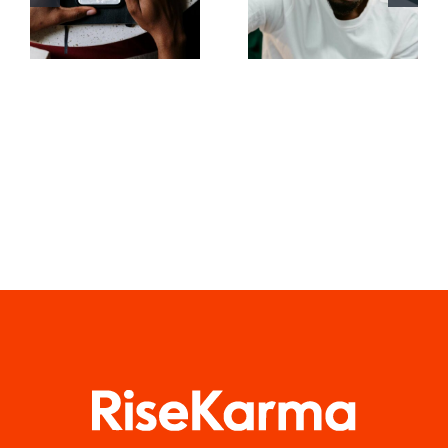
foto e
avanzati per
rendere
comprendere
coinvolgenti
l’algoritmo
i post su
di TikTok
Facebook