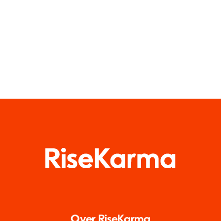
(UGC)
2024
Over RiseKarma