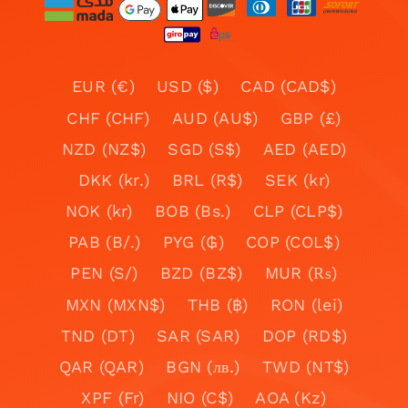
EUR (€)
USD ($)
CAD (CAD$)
CHF (CHF)
AUD (AU$)
GBP (£)
NZD (NZ$)
SGD (S$)
AED (AED)
DKK (kr.)
BRL (R$)
SEK (kr)
NOK (kr)
BOB (Bs.)
CLP (CLP$)
PAB (B/.)
PYG (₲)
COP (COL$)
PEN (S/)
BZD (BZ$)
MUR (₨)
MXN (MXN$)
THB (฿)
RON (lei)
TND (DT)
SAR (SAR)
DOP (RD$)
QAR (QAR)
BGN (лв.)
TWD (NT$)
XPF (Fr)
NIO (C$)
AOA (Kz)