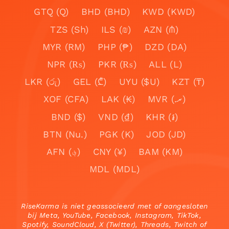
GTQ (Q)
BHD (BHD)
KWD (KWD)
TZS (Sh)
ILS (₪)
AZN (₼)
MYR (RM)
PHP (₱)
DZD (DA)
NPR (₨)
PKR (₨)
ALL (L)
LKR (රු)
GEL (₾)
UYU ($U)
KZT (₸)
XOF (CFA)
LAK (₭)
MVR (.ރ)
BND ($)
VND (₫)
KHR (៛)
BTN (Nu.)
PGK (K)
JOD (JD)
AFN (؋)
CNY (¥)
BAM (KM)
MDL (MDL)
RiseKarma is niet geassocieerd met of aangesloten
bij Meta, YouTube, Facebook, Instagram, TikTok,
Spotify, SoundCloud, X (Twitter), Threads, Twitch of