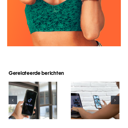
Gerelateerde berichten
Reichweite
Die drei
maximieren:
besten
Effektive
Plattformen
Cross-
für Ideen zu
Platform-
nutzergenerierte
Posting-
Inhalten
Tools für