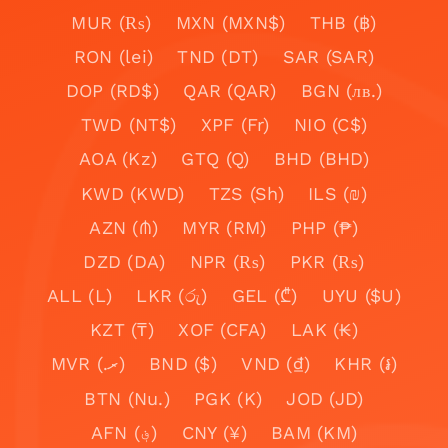
MUR (₨)
MXN (MXN$)
THB (฿)
RON (lei)
TND (DT)
SAR (SAR)
DOP (RD$)
QAR (QAR)
BGN (лв.)
TWD (NT$)
XPF (Fr)
NIO (C$)
AOA (Kz)
GTQ (Q)
BHD (BHD)
KWD (KWD)
TZS (Sh)
ILS (₪)
AZN (₼)
MYR (RM)
PHP (₱)
DZD (DA)
NPR (₨)
PKR (₨)
ALL (L)
LKR (රු)
GEL (₾)
UYU ($U)
KZT (₸)
XOF (CFA)
LAK (₭)
MVR (.ރ)
BND ($)
VND (₫)
KHR (៛)
BTN (Nu.)
PGK (K)
JOD (JD)
AFN (؋)
CNY (¥)
BAM (KM)