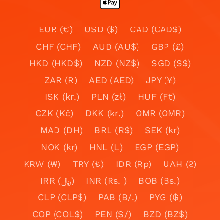
EUR (€)
USD ($)
CAD (CAD$)
CHF (CHF)
AUD (AU$)
GBP (£)
HKD (HKD$)
NZD (NZ$)
SGD (S$)
ZAR (R)
AED (AED)
JPY (¥)
ISK (kr.)
PLN (zł)
HUF (Ft)
CZK (Kč)
DKK (kr.)
OMR (OMR)
MAD (DH)
BRL (R$)
SEK (kr)
NOK (kr)
HNL (L)
EGP (EGP)
KRW (₩)
TRY (₺)
IDR (Rp)
UAH (₴)
IRR (﷼)
INR (Rs. )
BOB (Bs.)
CLP (CLP$)
PAB (B/.)
PYG (₲)
COP (COL$)
PEN (S/)
BZD (BZ$)