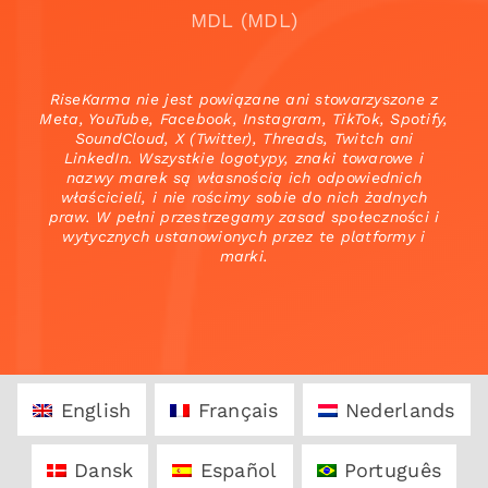
MDL (MDL)
RiseKarma nie jest powiązane ani stowarzyszone z
Meta, YouTube, Facebook, Instagram, TikTok, Spotify,
SoundCloud, X (Twitter), Threads, Twitch ani
LinkedIn. Wszystkie logotypy, znaki towarowe i
nazwy marek są własnością ich odpowiednich
właścicieli, i nie rościmy sobie do nich żadnych
praw. W pełni przestrzegamy zasad społeczności i
wytycznych ustanowionych przez te platformy i
marki.
English
Français
Nederlands
Dansk
Español
Português