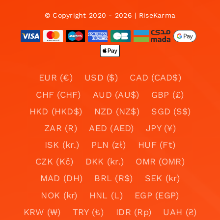
© Copyright 2020 - 2026 | RiseKarma
EUR (€)
USD ($)
CAD (CAD$)
CHF (CHF)
AUD (AU$)
GBP (£)
HKD (HKD$)
NZD (NZ$)
SGD (S$)
ZAR (R)
AED (AED)
JPY (¥)
ISK (kr.)
PLN (zł)
HUF (Ft)
CZK (Kč)
DKK (kr.)
OMR (OMR)
MAD (DH)
BRL (R$)
SEK (kr)
NOK (kr)
HNL (L)
EGP (EGP)
KRW (₩)
TRY (₺)
IDR (Rp)
UAH (₴)