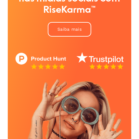
RiseKarma™
Saiba mais