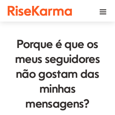
Skip
to
Toggl
content
Naviga
Instagram
TikTok
Porque é que os
Facebook
meus seguidores
YouTube
não gostam das
Twitter (𝕏)
Outros
minhas
Carrinho
mensagens?
Português