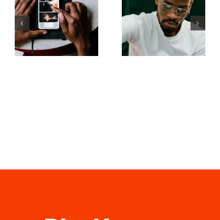
Top 17 Dicas
apps para
Avançadas
animar fotos
para
e criar posts
Entender o
envolventes
Algoritmo
no
do TikTok
Facebook