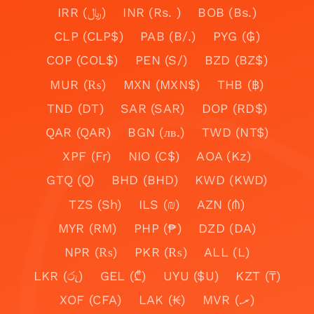
IRR (﷼)
INR (Rs. )
BOB (Bs.)
CLP (CLP$)
PAB (B/.)
PYG (₲)
COP (COL$)
PEN (S/)
BZD (BZ$)
MUR (₨)
MXN (MXN$)
THB (฿)
TND (DT)
SAR (SAR)
DOP (RD$)
QAR (QAR)
BGN (лв.)
TWD (NT$)
XPF (Fr)
NIO (C$)
AOA (Kz)
GTQ (Q)
BHD (BHD)
KWD (KWD)
TZS (Sh)
ILS (₪)
AZN (₼)
MYR (RM)
PHP (₱)
DZD (DA)
NPR (₨)
PKR (₨)
ALL (L)
LKR (රු)
GEL (₾)
UYU ($U)
KZT (₸)
XOF (CFA)
LAK (₭)
MVR (.ރ)