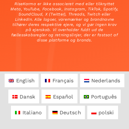
RiseKarma er ikke associeret med eller tilknyttet
Meta, YouTube, Facebook, Instagram, TikTok, Spotify,
SoundCloud, X (Twitter), Threads, Twitch eller
LinkedIn. Alle logoer, varemærker og brandnavne
tilhører deres respektive ejere, og vi gør ingen krav
på ejerskab. Vi overholder fuldt ud de
fællesskabsregler og retningslinjer, der er fastsat af
disse platforme og brands.
English
Français
Nederlands
Dansk
Español
Português
Italiano
Deutsch
polski