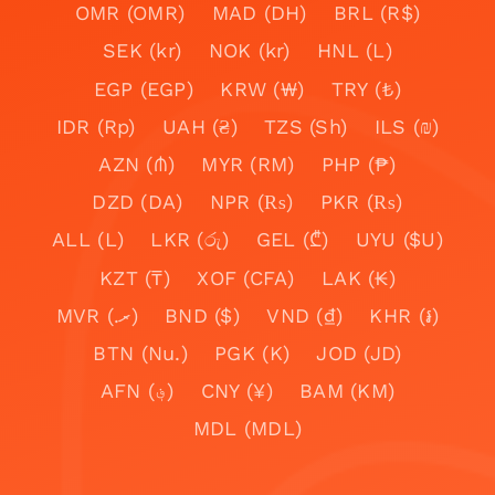
OMR (OMR)
MAD (DH)
BRL (R$)
SEK (kr)
NOK (kr)
HNL (L)
EGP (EGP)
KRW (₩)
TRY (₺)
IDR (Rp)
UAH (₴)
TZS (Sh)
ILS (₪)
AZN (₼)
MYR (RM)
PHP (₱)
DZD (DA)
NPR (₨)
PKR (₨)
ALL (L)
LKR (රු)
GEL (₾)
UYU ($U)
KZT (₸)
XOF (CFA)
LAK (₭)
MVR (.ރ)
BND ($)
VND (₫)
KHR (៛)
BTN (Nu.)
PGK (K)
JOD (JD)
AFN (؋)
CNY (¥)
BAM (KM)
MDL (MDL)