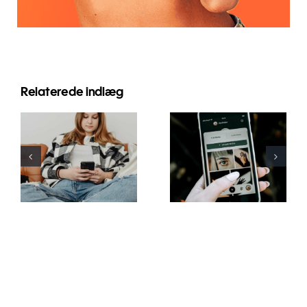
Relaterede indlæg
Innovative
Bedste
strategier til
praksis for
at øge
brug af
synligheden
augmented
af
reality-filtre
Facebook-
på sociale
grupper i år
medier