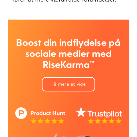
Boost din indflydelse på
sociale medier med
RiseKarma™
Få mere at vide