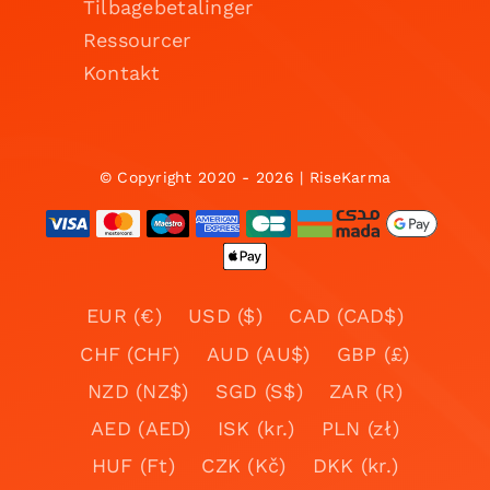
Tilbagebetalinger
Ressourcer
Kontakt
© Copyright 2020 - 2026 | RiseKarma
EUR (€)
USD ($)
CAD (CAD$)
CHF (CHF)
AUD (AU$)
GBP (£)
NZD (NZ$)
SGD (S$)
ZAR (R)
AED (AED)
ISK (kr.)
PLN (zł)
HUF (Ft)
CZK (Kč)
DKK (kr.)