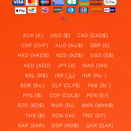
EUR (€)
USD ($)
CAD (CAD$)
CHF (CHF)
AUD (AU$)
GBP (£)
HKD (HKD$)
NZD (NZ$)
SGD (S$)
AED (AED)
JPY (¥)
MAD (DH)
BRL (R$)
IRR (﷼)
INR (Rs. )
BOB (Bs.)
CLP (CLP$)
PAB (B/.)
PYG (₲)
COP (COL$)
PEN (S/)
BZD (BZ$)
MUR (₨)
MXN (MXN$)
THB (฿)
RON (lei)
TND (DT)
SAR (SAR)
DOP (RD$)
QAR (QAR)