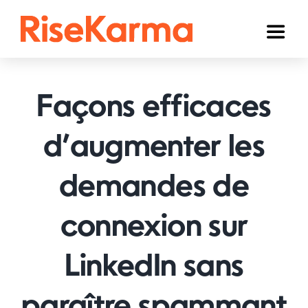
Skip
to
Toggl
content
Naviga
Instagram
Façons efficaces
TikTok
YouTube
d’augmenter les
Facebook
demandes de
Twitter (𝕏)
connexion sur
Autres
LinkedIn sans
Panier
Français