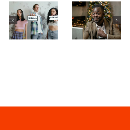
Wie man
Die besten
Follower auf
Video-
LinkedIn
Editing-
ausblendet,
Apps für
um die
TikTok-
Privatsphäre
Meisterwerke
zu wahren