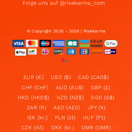
Folge uns auf @risekarma_com
© Copyright 2020 - 2026 | RiseKarma
EUR (€)
USD ($)
CAD (CAD$)
CHF (CHF)
AUD (AU$)
GBP (£)
HKD (HKD$)
NZD (NZ$)
SGD (S$)
ZAR (R)
AED (AED)
JPY (¥)
ISK (kr.)
PLN (zł)
HUF (Ft)
CZK (Kč)
DKK (kr.)
OMR (OMR)