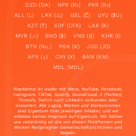
DZD (DA)
NPR (₨)
PKR (₨)
ALL (L)
LKR (රු)
GEL (₾)
UYU ($U)
KZT (₸)
XOF (CFA)
LAK (₭)
MVR (.ރ)
BND ($)
VND (₫)
KHR (៛)
BTN (Nu.)
PGK (K)
JOD (JD)
AFN (؋)
CNY (¥)
BAM (KM)
MDL (MDL)
RiseKarma ist weder mit Meta, YouTube, Facebook,
Instagram, TikTok, Spotify, SoundCloud, X (Twitter),
Threads, Twitch noch LinkedIn verbunden oder
assoziiert. Alle Logos, Marken und Markennamen
sind Eigentum ihrer jeweiligen Inhaber, und wir
erheben keinen Anspruch auf Eigentum. Wir halten
uns vollständig an die von diesen Plattformen und
Marken festgelegten Gemeinschaftsrichtlinien und
Regeln.