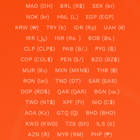
MAD (DH)
BRL (R$)
SEK (kr)
NOK (kr)
HNL (L)
EGP (EGP)
KRW (₩)
TRY (₺)
IDR (Rp)
UAH (₴)
IRR (﷼)
INR (Rs. )
BOB (Bs.)
CLP (CLP$)
PAB (B/.)
PYG (₲)
COP (COL$)
PEN (S/)
BZD (BZ$)
MUR (₨)
MXN (MXN$)
THB (฿)
RON (lei)
TND (DT)
SAR (SAR)
DOP (RD$)
QAR (QAR)
BGN (лв.)
TWD (NT$)
XPF (Fr)
NIO (C$)
AOA (Kz)
GTQ (Q)
BHD (BHD)
KWD (KWD)
TZS (Sh)
ILS (₪)
AZN (₼)
MYR (RM)
PHP (₱)