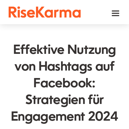
Skip
to
Toggl
content
Naviga
Instagram
TikTok
Effektive Nutzung
Facebook
von Hashtags auf
Youtube
Facebook:
Twitter (𝕏)
Andere
Strategien für
Warenkorb
Engagement 2024
Deutsch