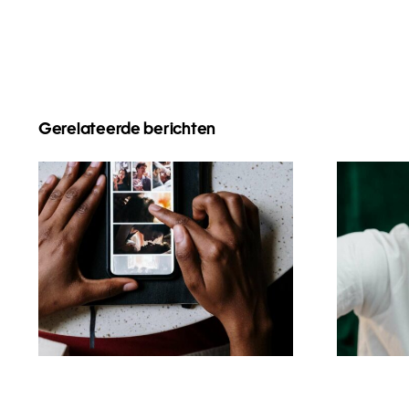
Gerelateerde berichten
Top-Apps zum
To
Animieren von Fotos
Ve
für ansprechende
Ver
Facebook-Posts
Tik