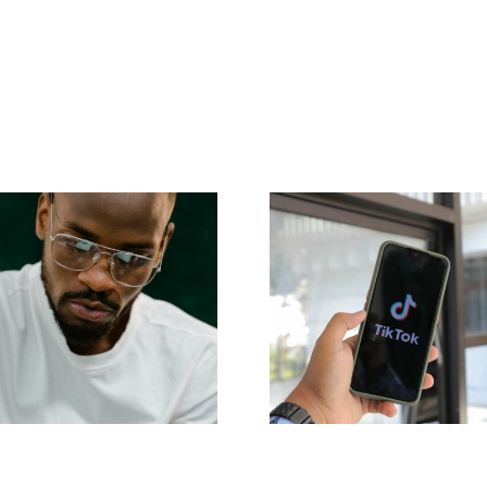
p 17 Tipps zur
Reichweite
rbesserung des
maximieren: Effe
ständnisses des
Cross-Platfor
Tok-Algorithmus
Posting-Tools fü