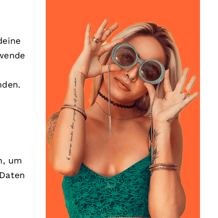
deine
rwende
nden.
n, um
 Daten