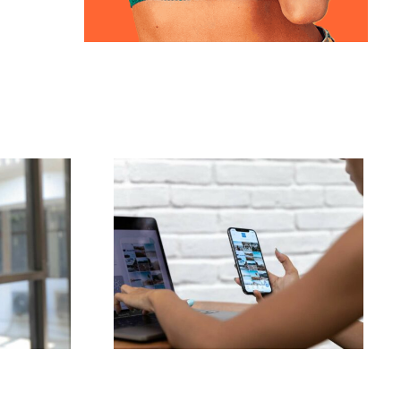
Die drei besten
ktive
Plattformen für Ideen
m-
zu nutzergenerierten
r 2024
Inhalten (UGC)