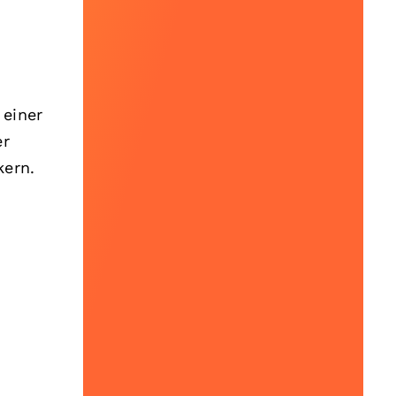
 einer
er
kern.