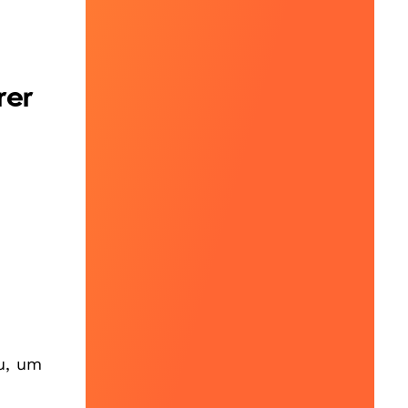
rer
u, um