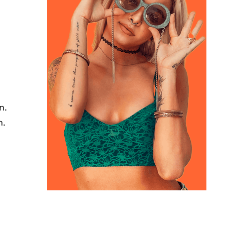
n.
n.