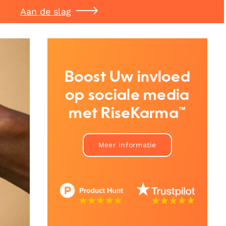
Aan de slag
Boost Uw invloed
op sociale media
met RiseKarma™
Meer informatie