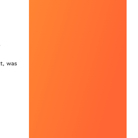
-
t, was