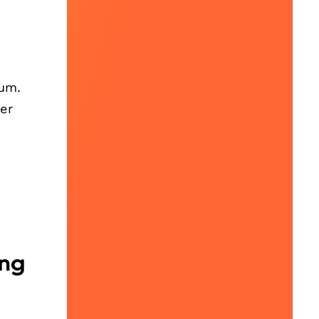
kum.
er
ung