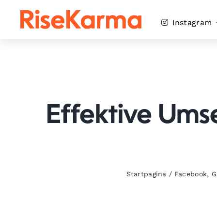
Skip
to
Instagram
content
Effektive Ums
Startpagina
/
Facebook
,
G