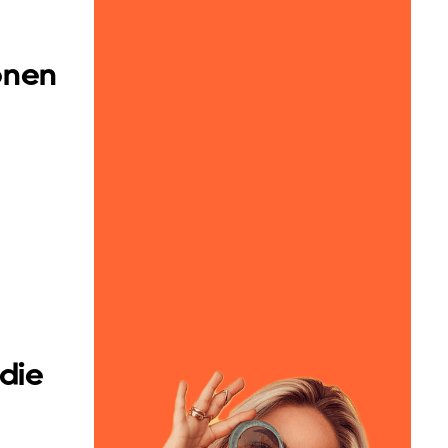
onen
die