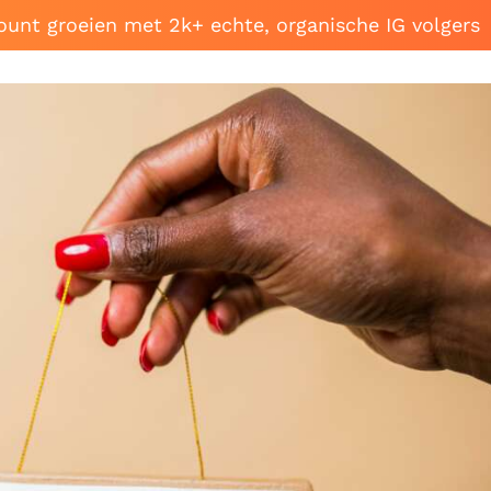
ount groeien met 2k+ echte, organische IG volgers