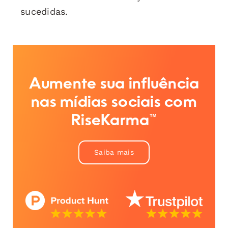
sucedidas.
Aumente sua influência
nas mídias sociais com
RiseKarma™
Saiba mais