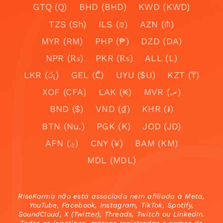
GTQ (Q)
BHD (BHD)
KWD (KWD)
TZS (Sh)
ILS (₪)
AZN (₼)
MYR (RM)
PHP (₱)
DZD (DA)
NPR (₨)
PKR (₨)
ALL (L)
LKR (රු)
GEL (₾)
UYU ($U)
KZT (₸)
XOF (CFA)
LAK (₭)
MVR (.ރ)
BND ($)
VND (₫)
KHR (៛)
BTN (Nu.)
PGK (K)
JOD (JD)
AFN (؋)
CNY (¥)
BAM (KM)
MDL (MDL)
RiseKarma não está associada nem afiliada à Meta,
YouTube, Facebook, Instagram, TikTok, Spotify,
SoundCloud, X (Twitter), Threads, Twitch ou LinkedIn.