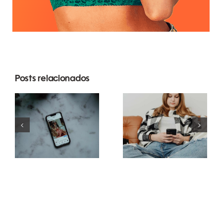
Posts relacionados
Melhores
Estratégias
práticas
inovadoras
para usar
para
enquetes e
aumentar a
perguntas
visibilidade
nos stories
de grupos
do
no
Facebook
Facebook
em 2024
este ano