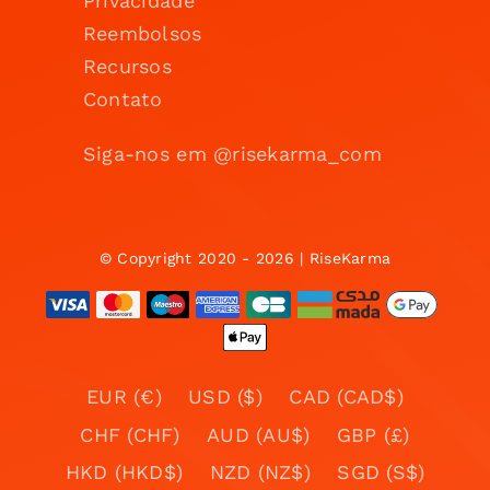
Privacidade
Reembolsos
Recursos
Contato
Siga-nos em @risekarma_com
© Copyright 2020 - 2026 | RiseKarma
EUR (€)
USD ($)
CAD (CAD$)
CHF (CHF)
AUD (AU$)
GBP (£)
HKD (HKD$)
NZD (NZ$)
SGD (S$)