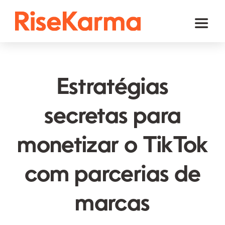
Skip
to
Toggl
content
Naviga
Instagram
TikTok
Estratégias
Facebook
secretas para
YouTube
monetizar o TikTok
Twitter (𝕏)
Outros
com parcerias de
Carrinho
marcas
Português