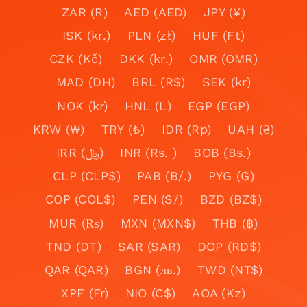
ZAR (R)
AED (AED)
JPY (¥)
ISK (kr.)
PLN (zł)
HUF (Ft)
CZK (Kč)
DKK (kr.)
OMR (OMR)
MAD (DH)
BRL (R$)
SEK (kr)
NOK (kr)
HNL (L)
EGP (EGP)
KRW (₩)
TRY (₺)
IDR (Rp)
UAH (₴)
IRR (﷼)
INR (Rs. )
BOB (Bs.)
CLP (CLP$)
PAB (B/.)
PYG (₲)
COP (COL$)
PEN (S/)
BZD (BZ$)
MUR (₨)
MXN (MXN$)
THB (฿)
TND (DT)
SAR (SAR)
DOP (RD$)
QAR (QAR)
BGN (лв.)
TWD (NT$)
XPF (Fr)
NIO (C$)
AOA (Kz)