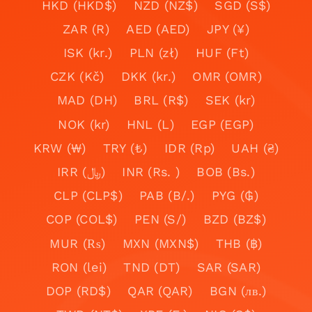
HKD (HKD$)
NZD (NZ$)
SGD (S$)
ZAR (R)
AED (AED)
JPY (¥)
ISK (kr.)
PLN (zł)
HUF (Ft)
CZK (Kč)
DKK (kr.)
OMR (OMR)
MAD (DH)
BRL (R$)
SEK (kr)
NOK (kr)
HNL (L)
EGP (EGP)
KRW (₩)
TRY (₺)
IDR (Rp)
UAH (₴)
IRR (﷼)
INR (Rs. )
BOB (Bs.)
CLP (CLP$)
PAB (B/.)
PYG (₲)
COP (COL$)
PEN (S/)
BZD (BZ$)
MUR (₨)
MXN (MXN$)
THB (฿)
RON (lei)
TND (DT)
SAR (SAR)
DOP (RD$)
QAR (QAR)
BGN (лв.)