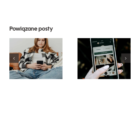
Powiązane posty
Najlepsze
Innowacyjne
praktyki
strategie
korzystania
zwiększania
z filtrów
widoczności
rzeczywistości
grup na
rozszerzonej
Facebooku
w mediach
w tym roku
społecznościowy