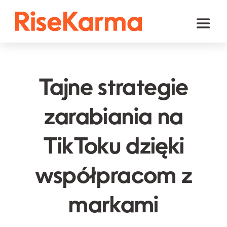
Skip
to
Toggl
content
Naviga
Instagram
TikTok
Tajne strategie
Facebook
zarabiania na
YouTube
TikToku dzięki
Twitter (𝕏)
Inne
współpracom z
Koszyk
markami
polski