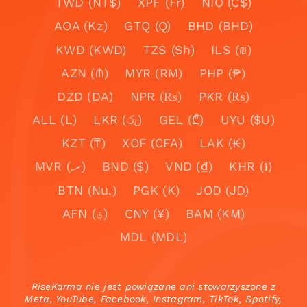
TWD (NT$)
XPF (Fr)
NIO (C$)
AOA (Kz)
GTQ (Q)
BHD (BHD)
KWD (KWD)
TZS (Sh)
ILS (₪)
AZN (₼)
MYR (RM)
PHP (₱)
DZD (DA)
NPR (₨)
PKR (₨)
ALL (L)
LKR (රු)
GEL (₾)
UYU ($U)
KZT (₸)
XOF (CFA)
LAK (₭)
MVR (.ރ)
BND ($)
VND (₫)
KHR (៛)
BTN (Nu.)
PGK (K)
JOD (JD)
AFN (؋)
CNY (¥)
BAM (KM)
MDL (MDL)
RiseKarma nie jest powiązane ani stowarzyszone z
Meta, YouTube, Facebook, Instagram, TikTok, Spotify,