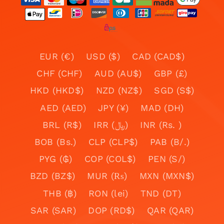
EUR (€)
USD ($)
CAD (CAD$)
CHF (CHF)
AUD (AU$)
GBP (£)
HKD (HKD$)
NZD (NZ$)
SGD (S$)
AED (AED)
JPY (¥)
MAD (DH)
BRL (R$)
IRR (﷼)
INR (Rs. )
BOB (Bs.)
CLP (CLP$)
PAB (B/.)
PYG (₲)
COP (COL$)
PEN (S/)
BZD (BZ$)
MUR (₨)
MXN (MXN$)
THB (฿)
RON (lei)
TND (DT)
SAR (SAR)
DOP (RD$)
QAR (QAR)