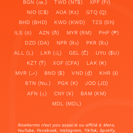
BGN (лв.)
TWD (NT$)
XPF (Fr)
NIO (C$)
AOA (Kz)
GTQ (Q)
BHD (BHD)
KWD (KWD)
TZS (Sh)
ILS (₪)
AZN (₼)
MYR (RM)
PHP (₱)
DZD (DA)
NPR (₨)
PKR (₨)
ALL (L)
LKR (රු)
GEL (₾)
UYU ($U)
KZT (₸)
XOF (CFA)
LAK (₭)
MVR (.ރ)
BND ($)
VND (₫)
KHR (៛)
BTN (Nu.)
PGK (K)
JOD (JD)
AFN (؋)
CNY (¥)
BAM (KM)
MDL (MDL)
RiseKarma n’est pas associé ou affilié à Meta,
YouTube, Facebook, Instagram, TikTok, Spotify,