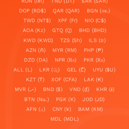
RON (lei)
TND (DT)
SAR (SAR)
DOP (RD$)
QAR (QAR)
BGN (лв.)
TWD (NT$)
XPF (Fr)
NIO (C$)
AOA (Kz)
GTQ (Q)
BHD (BHD)
KWD (KWD)
TZS (Sh)
ILS (₪)
AZN (₼)
MYR (RM)
PHP (₱)
DZD (DA)
NPR (₨)
PKR (₨)
ALL (L)
LKR (රු)
GEL (₾)
UYU ($U)
KZT (₸)
XOF (CFA)
LAK (₭)
MVR (.ރ)
BND ($)
VND (₫)
KHR (៛)
BTN (Nu.)
PGK (K)
JOD (JD)
AFN (؋)
CNY (¥)
BAM (KM)
MDL (MDL)