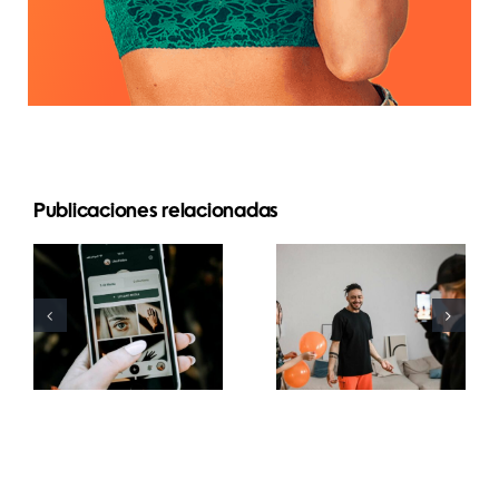
Publicaciones relacionadas
Mejores
Las 21
prácticas
preguntas
para usar
más
filtros de
buscadas
realidad
sobre las
aumentada
redes
en redes
sociales
sociales