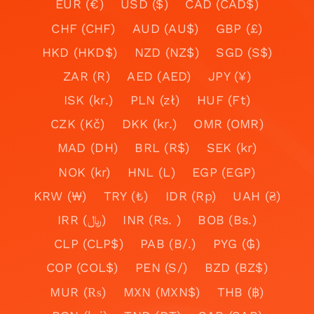
EUR (€)
USD ($)
CAD (CAD$)
CHF (CHF)
AUD (AU$)
GBP (£)
HKD (HKD$)
NZD (NZ$)
SGD (S$)
ZAR (R)
AED (AED)
JPY (¥)
ISK (kr.)
PLN (zł)
HUF (Ft)
CZK (Kč)
DKK (kr.)
OMR (OMR)
MAD (DH)
BRL (R$)
SEK (kr)
NOK (kr)
HNL (L)
EGP (EGP)
KRW (₩)
TRY (₺)
IDR (Rp)
UAH (₴)
IRR (﷼)
INR (Rs. )
BOB (Bs.)
CLP (CLP$)
PAB (B/.)
PYG (₲)
COP (COL$)
PEN (S/)
BZD (BZ$)
MUR (₨)
MXN (MXN$)
THB (฿)