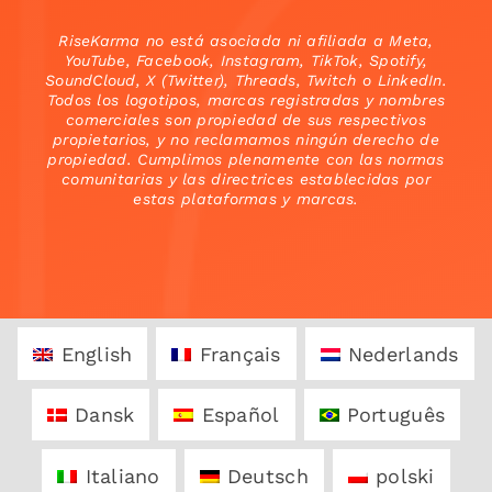
RiseKarma no está asociada ni afiliada a Meta,
YouTube, Facebook, Instagram, TikTok, Spotify,
SoundCloud, X (Twitter), Threads, Twitch o LinkedIn.
Todos los logotipos, marcas registradas y nombres
comerciales son propiedad de sus respectivos
propietarios, y no reclamamos ningún derecho de
propiedad. Cumplimos plenamente con las normas
comunitarias y las directrices establecidas por
estas plataformas y marcas.
English
Français
Nederlands
Dansk
Español
Português
Italiano
Deutsch
polski