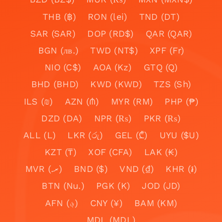
THB (฿)
RON (lei)
TND (DT)
SAR (SAR)
DOP (RD$)
QAR (QAR)
BGN (лв.)
TWD (NT$)
XPF (Fr)
NIO (C$)
AOA (Kz)
GTQ (Q)
BHD (BHD)
KWD (KWD)
TZS (Sh)
ILS (₪)
AZN (₼)
MYR (RM)
PHP (₱)
DZD (DA)
NPR (₨)
PKR (₨)
ALL (L)
LKR (රු)
GEL (₾)
UYU ($U)
KZT (₸)
XOF (CFA)
LAK (₭)
MVR (.ރ)
BND ($)
VND (₫)
KHR (៛)
BTN (Nu.)
PGK (K)
JOD (JD)
AFN (؋)
CNY (¥)
BAM (KM)
MDL (MDL)