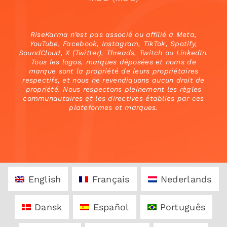
RiseKarma n’est pas associé ou affilié à Meta,
YouTube, Facebook, Instagram, TikTok, Spotify,
SoundCloud, X (Twitter), Threads, Twitch ou LinkedIn.
Tous les logos, marques déposées et noms de
marque sont la propriété de leurs propriétaires
respectifs, et nous ne revendiquons aucun droit de
propriété. Nous respectons pleinement les règles
communautaires et les directives établies par ces
plateformes et marques.
English
Français
Nederlands
Dansk
Español
Português