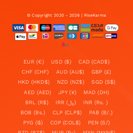
© Copyright 2020 - 2026 | RiseKarma
EUR (€)
USD ($)
CAD (CAD$)
CHF (CHF)
AUD (AU$)
GBP (£)
HKD (HKD$)
NZD (NZ$)
SGD (S$)
AED (AED)
JPY (¥)
MAD (DH)
BRL (R$)
IRR (﷼)
INR (Rs. )
BOB (Bs.)
CLP (CLP$)
PAB (B/.)
PYG (₲)
COP (COL$)
PEN (S/)
BZD (BZ$)
MUR (₨)
MXN (MXN$)