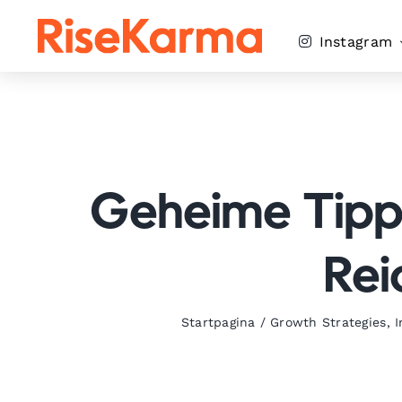
Skip
to
Instagram
content
Geheime Tipps
Rei
Startpagina
/
Growth Strategies
,
I