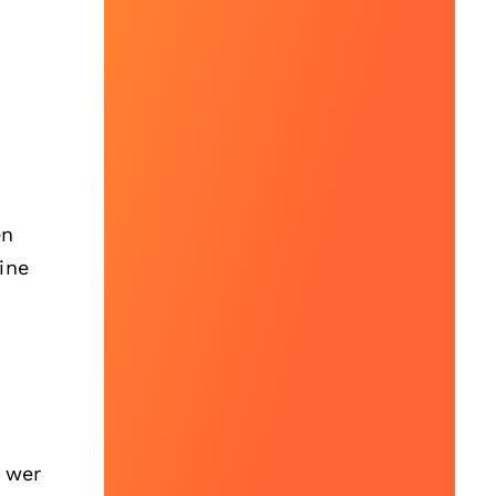
en
ine
, wer