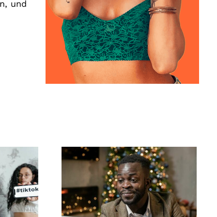
n, und
-
Wie man Follower auf
Apps
LinkedIn verbirgt, um
die Privatsphäre zu