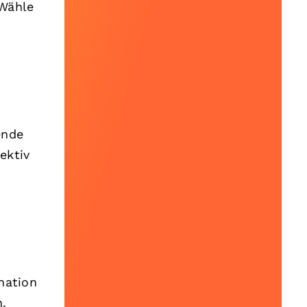
 Wähle
ende
ektiv
nation
.