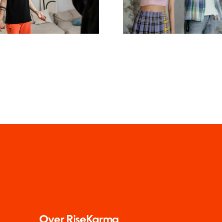
stellen
Meisterwerk
Over RiseKarma