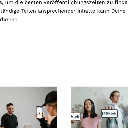
, um die besten Veröffentlichungszeiten zu finde
tändige Teilen ansprechender Inhalte kann Deine
erhöhen.
e 21 häufigsten
Beste Video
en, die Menschen
Bearbeitungs-
sozialen Medien
für TikTok-