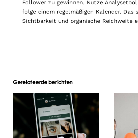
Follower zu gewinnen. Nutze Analysetools
folge einem regelmäßigen Kalender. Das s
Sichtbarkeit und organische Reichweite 
Gerelateerde berichten
Beste Praktiken für
Di
die Nutzung von
Frag
Augmented-Reality-
zu 