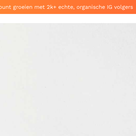
ount groeien met 2k+ echte, organische IG volgers