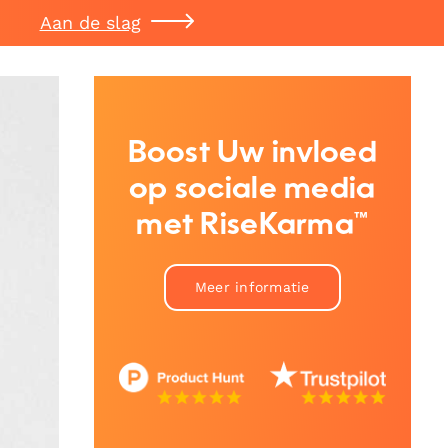
Aan de slag
Boost Uw invloed
op sociale media
met RiseKarma™
Meer informatie