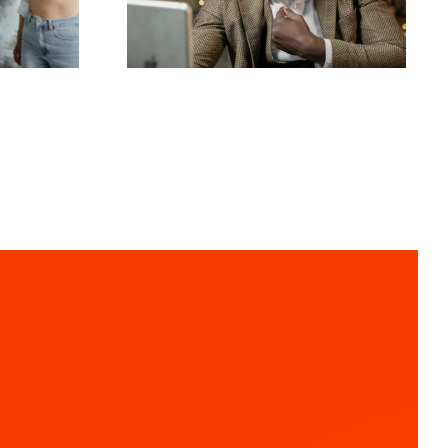
e
wahren