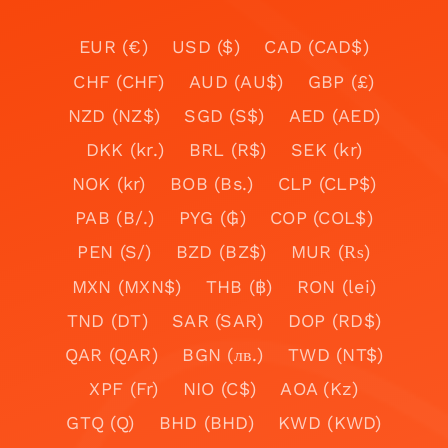
EUR (€)
USD ($)
CAD (CAD$)
CHF (CHF)
AUD (AU$)
GBP (£)
NZD (NZ$)
SGD (S$)
AED (AED)
DKK (kr.)
BRL (R$)
SEK (kr)
NOK (kr)
BOB (Bs.)
CLP (CLP$)
PAB (B/.)
PYG (₲)
COP (COL$)
PEN (S/)
BZD (BZ$)
MUR (₨)
MXN (MXN$)
THB (฿)
RON (lei)
TND (DT)
SAR (SAR)
DOP (RD$)
QAR (QAR)
BGN (лв.)
TWD (NT$)
XPF (Fr)
NIO (C$)
AOA (Kz)
GTQ (Q)
BHD (BHD)
KWD (KWD)