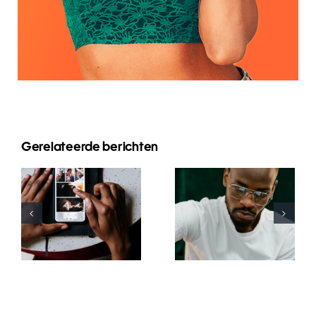
Gerelateerde berichten
Top-Apps
Top 17 Tipps
zum
zur
Animieren
Verbesserung
von Fotos
des
für
Verständnisses
ansprechende
des TikTok-
Facebook-
Algorithmus
Posts