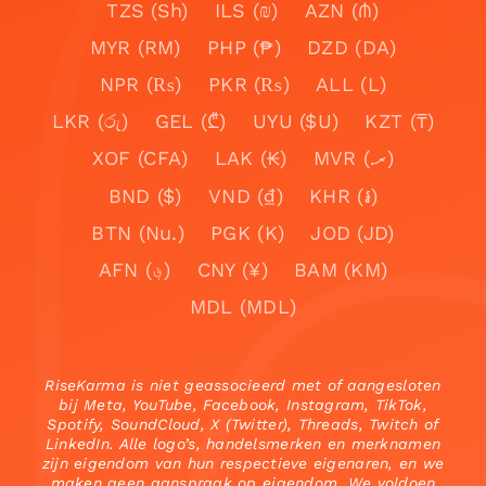
TZS (Sh)
ILS (₪)
AZN (₼)
MYR (RM)
PHP (₱)
DZD (DA)
NPR (₨)
PKR (₨)
ALL (L)
LKR (රු)
GEL (₾)
UYU ($U)
KZT (₸)
XOF (CFA)
LAK (₭)
MVR (.ރ)
BND ($)
VND (₫)
KHR (៛)
BTN (Nu.)
PGK (K)
JOD (JD)
AFN (؋)
CNY (¥)
BAM (KM)
MDL (MDL)
RiseKarma is niet geassocieerd met of aangesloten
bij Meta, YouTube, Facebook, Instagram, TikTok,
Spotify, SoundCloud, X (Twitter), Threads, Twitch of
LinkedIn. Alle logo’s, handelsmerken en merknamen
zijn eigendom van hun respectieve eigenaren, en we
maken geen aanspraak op eigendom. We voldoen