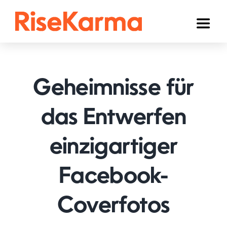
Skip
to
Toggl
content
Naviga
Instagram
TikTok
Geheimnisse für
Facebook
das Entwerfen
YouTube
einzigartiger
Twitter (𝕏)
Anderen
Facebook-
Winkelwagen
Coverfotos
Nederlands