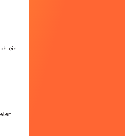
uch ein
ielen