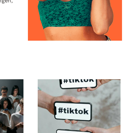
ngen,
ltung
Beste TikTok
der
Datenschutz-
gen,
Einstellungen 2024
ren