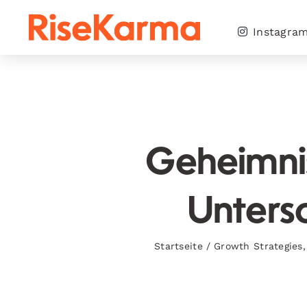
Skip
to
Instagra
content
Geheimnis
Untersc
Startseite
/
Growth Strategies