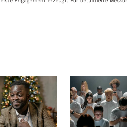
eiste Engagement erzeugt. Für detaillierte Messu
man Follower auf
Tipps zur Gesta
edIn ausblendet,
beeindrucken
die Privatsphäre
Facebook-Anzei
zu wahren
die konvertie