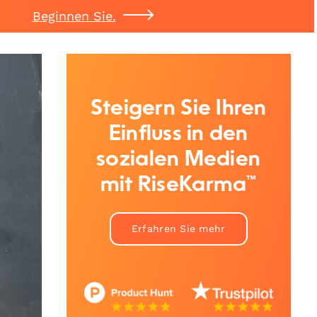
Beginnen Sie.
Steigern Sie Ihren
Einfluss in den
sozialen Medien
mit RiseKarma™
Erfahren Sie mehr