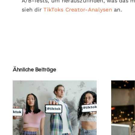
A/B-Tests, um herauszufinden, was das m
sieh dir
TikToks Creator-Analysen
an.
Ähnliche Beiträge
Wie 
Die besten Video-
Link
Editing-Apps für
um 
TikTok-Meisterwerke