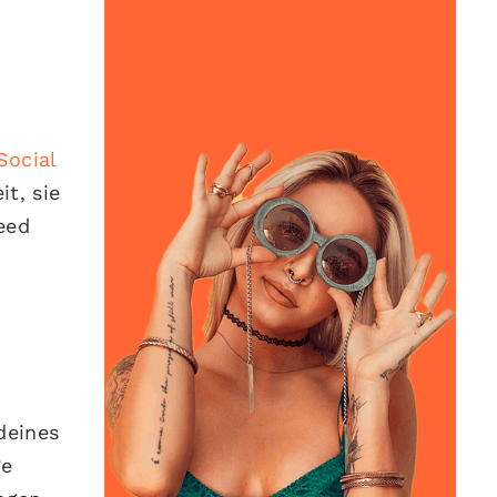
Social
t, sie
eed
deines
ge