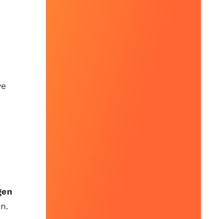
ve
gen
n.