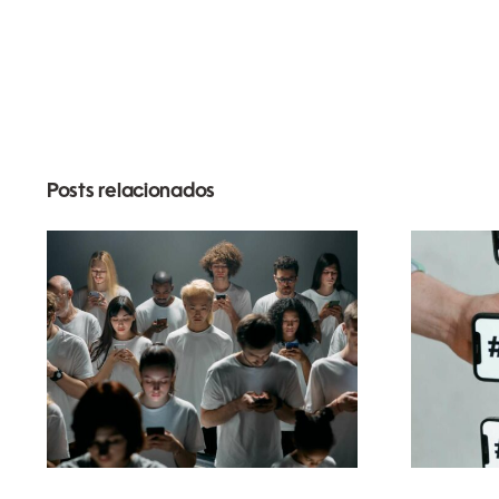
Posts relacionados
Dicas para criar
anúncios incríveis no
co
Facebook que
priv
convertem