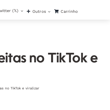
witter (𝕏)
Carrinho
Outros
eitas no TikTok e
s no TikTok e viralizar