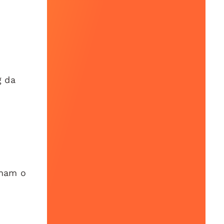
g da
rnam o