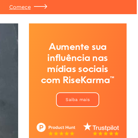
Comece
Aumente sua
influência nas
mídias sociais
com RiseKarma™
Saiba mais