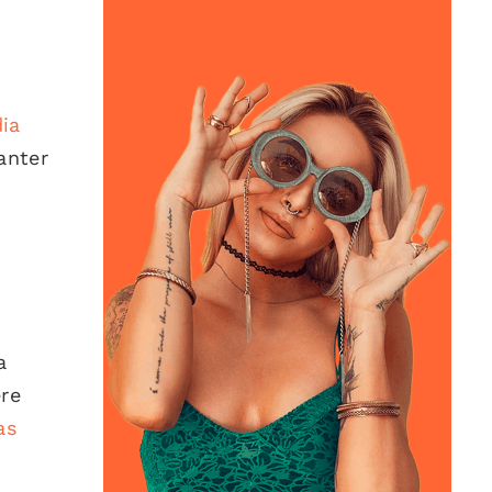
ia
anter
a
ere
as