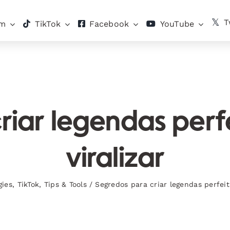
T
am
TikTok
Facebook
YouTube
iar legendas perf
viralizar
gies
,
TikTok
,
Tips & Tools
/
Segredos para criar legendas perfeita