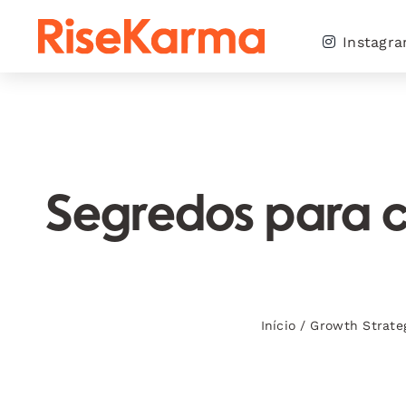
Skip
to
Instagr
content
Segredos para cr
Início
/
Growth Strate