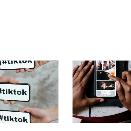
Melhores
Melhores apps 
nfigurações de
animar fotos e 
acidade do TikTok
posts envolvent
em 2024
Facebook