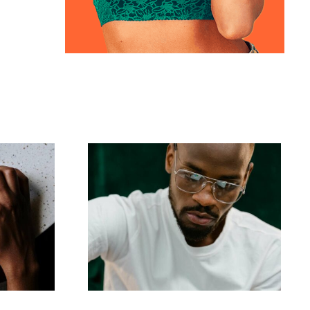
para
Top 17 Dicas
criar
Avançadas para
es no
Entender o Algoritmo
do TikTok