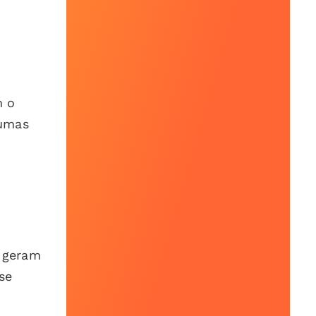
m o
gumas
s geram
se