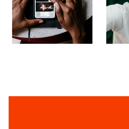
Die besten Apps zur
Die
Animation von Fotos
zur 
für ansprechende
Ver
Facebook-Beiträge
Tik