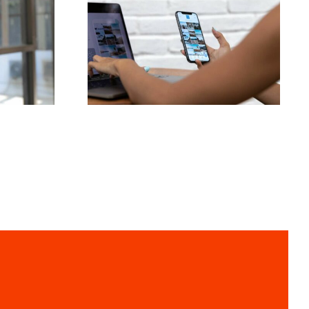
Die 3 besten
ktive
Plattformen für Ideen
m-
zu nutzergenerierten
r 2024
Inhalten (UGC)