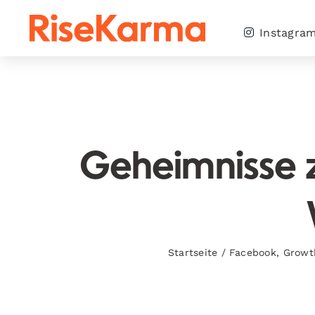
Skip
to
Instagra
content
Geheimnisse 
Startseite
/
Facebook
,
Growt