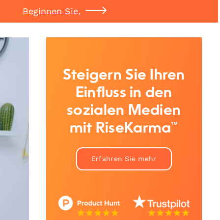
Beginnen Sie.
Steigern Sie Ihren
Einfluss in den
sozialen Medien
mit RiseKarma™
Erfahren Sie mehr