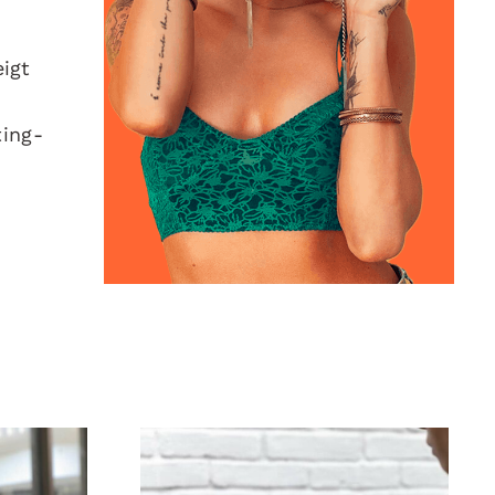
eigt
ting-