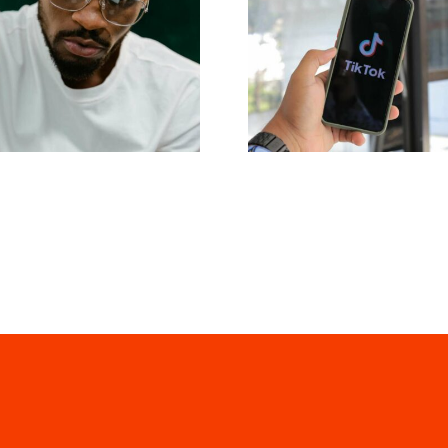
 17 besten Tipps
Reichweite
Verbesserung des
maximieren: Effe
ständnisses des
Cross-Platfor
Tok-Algorithmus
Posting-Tools fü