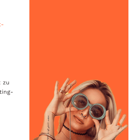
t-
t zu
ting-