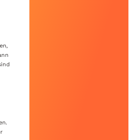
en,
ann
sind
en.
r