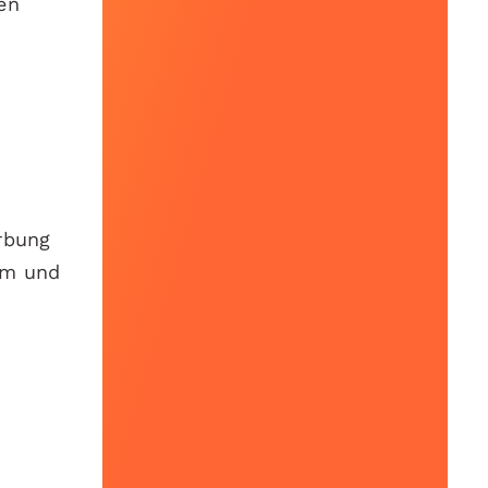
en
rbung
um und