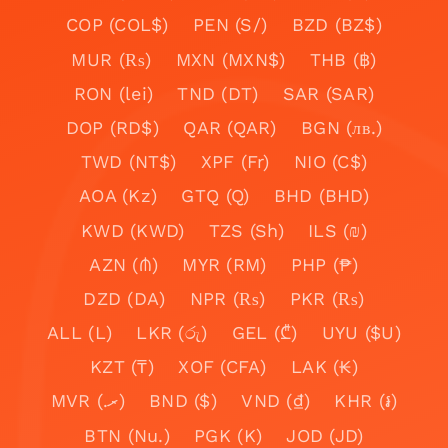
COP (COL$)
PEN (S/)
BZD (BZ$)
MUR (₨)
MXN (MXN$)
THB (฿)
RON (lei)
TND (DT)
SAR (SAR)
DOP (RD$)
QAR (QAR)
BGN (лв.)
TWD (NT$)
XPF (Fr)
NIO (C$)
AOA (Kz)
GTQ (Q)
BHD (BHD)
KWD (KWD)
TZS (Sh)
ILS (₪)
AZN (₼)
MYR (RM)
PHP (₱)
DZD (DA)
NPR (₨)
PKR (₨)
ALL (L)
LKR (රු)
GEL (₾)
UYU ($U)
KZT (₸)
XOF (CFA)
LAK (₭)
MVR (.ރ)
BND ($)
VND (₫)
KHR (៛)
BTN (Nu.)
PGK (K)
JOD (JD)