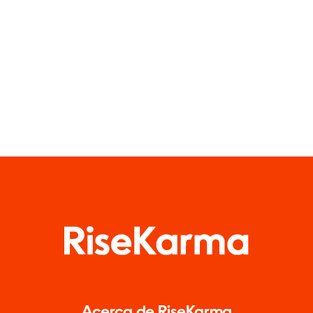
en
del
Facebook
algoritmo
de TikTok
Acerca de RiseKarma