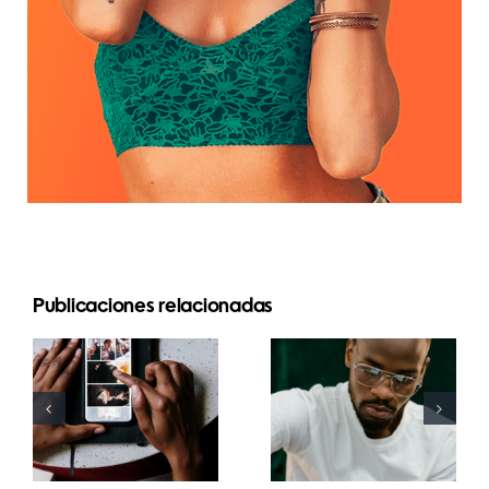
Las 17
Publicaciones relacionadas
Las mejores
mejores
apps para
estrategias
animar fotos
avanzadas
y crear
para mejorar
publicaciones
la
atractivas
comprensión