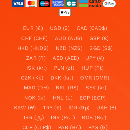
EUR (€)
USD ($)
CAD (CAD$)
CHF (CHF)
AUD (AU$)
GBP (£)
HKD (HKD$)
NZD (NZ$)
SGD (S$)
ZAR (R)
AED (AED)
JPY (¥)
ISK (kr.)
PLN (zł)
HUF (Ft)
CZK (Kč)
DKK (kr.)
OMR (OMR)
MAD (DH)
BRL (R$)
SEK (kr)
NOK (kr)
HNL (L)
EGP (EGP)
KRW (₩)
TRY (₺)
IDR (Rp)
UAH (₴)
IRR (﷼)
INR (Rs. )
BOB (Bs.)
CLP (CLP$)
PAB (B/.)
PYG (₲)