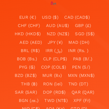
EUR (€)
USD ($)
CAD (CAD$)
CHF (CHF)
AUD (AU$)
GBP (£)
HKD (HKD$)
NZD (NZ$)
SGD (S$)
AED (AED)
JPY (¥)
MAD (DH)
BRL (R$)
IRR (﷼)
INR (Rs. )
BOB (Bs.)
CLP (CLP$)
PAB (B/.)
PYG (₲)
COP (COL$)
PEN (S/)
BZD (BZ$)
MUR (₨)
MXN (MXN$)
THB (฿)
RON (lei)
TND (DT)
SAR (SAR)
DOP (RD$)
QAR (QAR)
BGN (лв.)
TWD (NT$)
XPF (Fr)
NIO (C$)
AOA (Kz)
GTQ (Q)