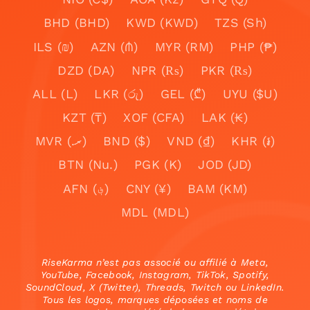
BHD (BHD)
KWD (KWD)
TZS (Sh)
ILS (₪)
AZN (₼)
MYR (RM)
PHP (₱)
DZD (DA)
NPR (₨)
PKR (₨)
ALL (L)
LKR (රු)
GEL (₾)
UYU ($U)
KZT (₸)
XOF (CFA)
LAK (₭)
MVR (.ރ)
BND ($)
VND (₫)
KHR (៛)
BTN (Nu.)
PGK (K)
JOD (JD)
AFN (؋)
CNY (¥)
BAM (KM)
MDL (MDL)
RiseKarma n’est pas associé ou affilié à Meta,
YouTube, Facebook, Instagram, TikTok, Spotify,
SoundCloud, X (Twitter), Threads, Twitch ou LinkedIn.
Tous les logos, marques déposées et noms de