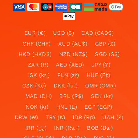
EUR (€)
USD ($)
CAD (CAD$)
CHF (CHF)
AUD (AU$)
GBP (£)
HKD (HKD$)
NZD (NZ$)
SGD (S$)
ZAR (R)
AED (AED)
JPY (¥)
ISK (kr.)
PLN (zł)
HUF (Ft)
CZK (Kč)
DKK (kr.)
OMR (OMR)
MAD (DH)
BRL (R$)
SEK (kr)
NOK (kr)
HNL (L)
EGP (EGP)
KRW (₩)
TRY (₺)
IDR (Rp)
UAH (₴)
IRR (﷼)
INR (Rs. )
BOB (Bs.)