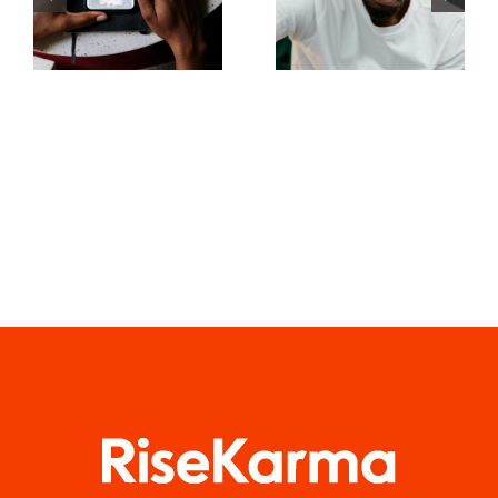
para
e criar posts
Entender o
envolventes
Algoritmo
no
do TikTok
Facebook