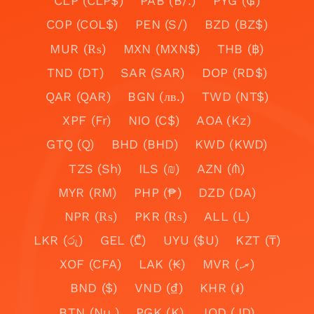
CLP (CLP$)
PAB (B/.)
PYG (₲)
COP (COL$)
PEN (S/)
BZD (BZ$)
MUR (₨)
MXN (MXN$)
THB (฿)
TND (DT)
SAR (SAR)
DOP (RD$)
QAR (QAR)
BGN (лв.)
TWD (NT$)
XPF (Fr)
NIO (C$)
AOA (Kz)
GTQ (Q)
BHD (BHD)
KWD (KWD)
TZS (Sh)
ILS (₪)
AZN (₼)
MYR (RM)
PHP (₱)
DZD (DA)
NPR (₨)
PKR (₨)
ALL (L)
LKR (රු)
GEL (₾)
UYU ($U)
KZT (₸)
XOF (CFA)
LAK (₭)
MVR (.ރ)
BND ($)
VND (₫)
KHR (៛)
BTN (Nu.)
PGK (K)
JOD (JD)