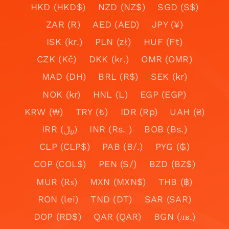
HKD (HKD$)
NZD (NZ$)
SGD (S$)
ZAR (R)
AED (AED)
JPY (¥)
ISK (kr.)
PLN (zł)
HUF (Ft)
CZK (Kč)
DKK (kr.)
OMR (OMR)
MAD (DH)
BRL (R$)
SEK (kr)
NOK (kr)
HNL (L)
EGP (EGP)
KRW (₩)
TRY (₺)
IDR (Rp)
UAH (₴)
IRR (﷼)
INR (Rs. )
BOB (Bs.)
CLP (CLP$)
PAB (B/.)
PYG (₲)
COP (COL$)
PEN (S/)
BZD (BZ$)
MUR (₨)
MXN (MXN$)
THB (฿)
RON (lei)
TND (DT)
SAR (SAR)
DOP (RD$)
QAR (QAR)
BGN (лв.)