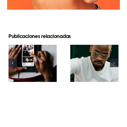
Las 17
Publicaciones relacionadas
Las mejores
mejores
apps para
estrategias
animar fotos
avanzadas
y crear
para mejorar
publicaciones
la
atractivas
comprensión
en
del
Facebook
algoritmo
de TikTok