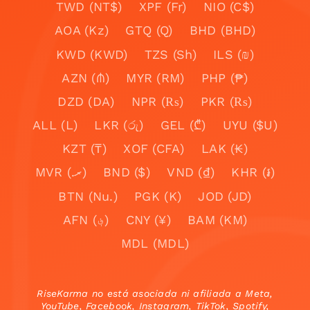
TWD (NT$)
XPF (Fr)
NIO (C$)
AOA (Kz)
GTQ (Q)
BHD (BHD)
KWD (KWD)
TZS (Sh)
ILS (₪)
AZN (₼)
MYR (RM)
PHP (₱)
DZD (DA)
NPR (₨)
PKR (₨)
ALL (L)
LKR (රු)
GEL (₾)
UYU ($U)
KZT (₸)
XOF (CFA)
LAK (₭)
MVR (.ރ)
BND ($)
VND (₫)
KHR (៛)
BTN (Nu.)
PGK (K)
JOD (JD)
AFN (؋)
CNY (¥)
BAM (KM)
MDL (MDL)
RiseKarma no está asociada ni afiliada a Meta,
YouTube, Facebook, Instagram, TikTok, Spotify,