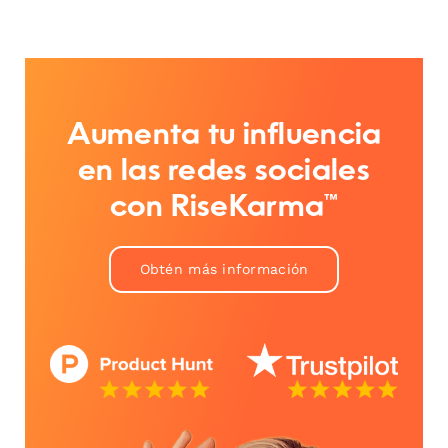
Aumenta tu influencia
en las redes sociales
con RiseKarma™
Obtén más información