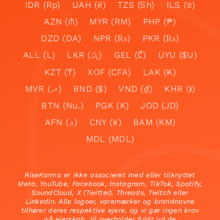
IDR (Rp)
UAH (₴)
TZS (Sh)
ILS (₪)
AZN (₼)
MYR (RM)
PHP (₱)
DZD (DA)
NPR (₨)
PKR (₨)
ALL (L)
LKR (රු)
GEL (₾)
UYU ($U)
KZT (₸)
XOF (CFA)
LAK (₭)
MVR (.ރ)
BND ($)
VND (₫)
KHR (៛)
BTN (Nu.)
PGK (K)
JOD (JD)
AFN (؋)
CNY (¥)
BAM (KM)
MDL (MDL)
RiseKarma er ikke associeret med eller tilknyttet
Meta, YouTube, Facebook, Instagram, TikTok, Spotify,
SoundCloud, X (Twitter), Threads, Twitch eller
LinkedIn. Alle logoer, varemærker og brandnavne
tilhører deres respektive ejere, og vi gør ingen krav
på ejerskab. Vi overholder fuldt ud de