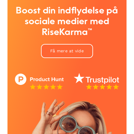
Boost din indflydelse på
sociale medier med
RiseKarma™
Få mere at vide