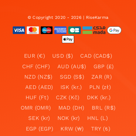
© Copyright 2020 - 2026 | RiseKarma
EUR (€)
USD ($)
CAD (CAD$)
CHF (CHF)
AUD (AU$)
GBP (£)
NZD (NZ$)
SGD (S$)
ZAR (R)
AED (AED)
ISK (kr.)
PLN (zł)
HUF (Ft)
CZK (Kč)
DKK (kr.)
OMR (OMR)
MAD (DH)
BRL (R$)
SEK (kr)
NOK (kr)
HNL (L)
EGP (EGP)
KRW (₩)
TRY (₺)