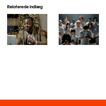
Relaterede indlæg
Tips til at
Sådan
designe
skjuler du
flotte
følgere på
Facebook-
LinkedIn for
annoncer,
at bevare
der
privatlivet
konverterer