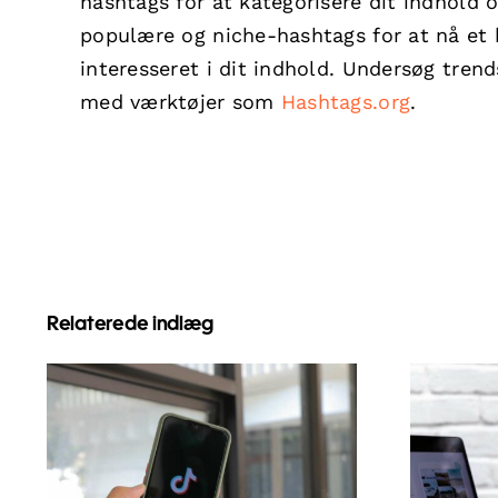
hashtags for at kategorisere dit indhold 
populære og niche-hashtags for at nå et 
interesseret i dit indhold. Undersøg trend
med værktøjer som
Hashtags.org
.
Relaterede indlæg
Maksimer
Top 
Rækkevidde: