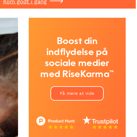
Kom godt i gang
Boost din
indflydelse på
sociale medier
med RiseKarma™
Få mere at vide