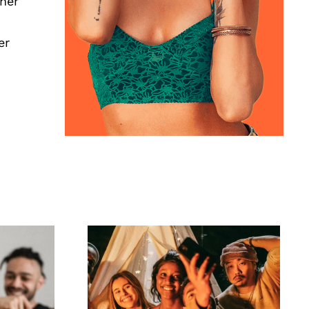
iner
er
Hvordan laver man
r til
virale TikTok-
tive