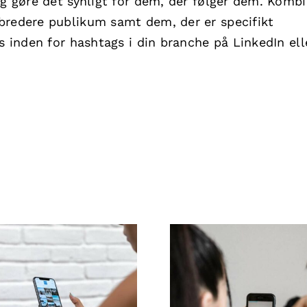
og gøre det synligt for dem, der følger dem. Komb
bredere publikum samt dem, der er specifikt
s inden for hashtags i din branche på LinkedIn ell
3 platforme til at
Effektive metode
finde idéer til
at fjerne nega