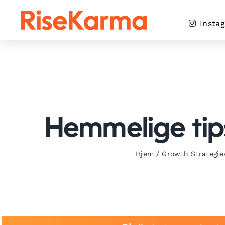
Skip
to
Insta
content
Hemmelige tips 
Hjem
/
Growth Strategie