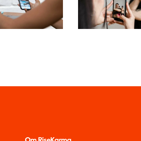
ugergenereret
kommentarer
ndhold (UGC)
Facebook
Om RiseKarma