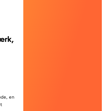
ærk,
ede, en
t