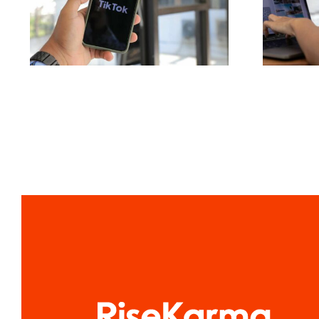
Effektive
br
Tværplatforms
i
Postværktøjer til 2024