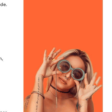
ede.
m,