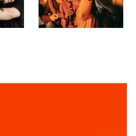
udfordringer, der
 på
engagerer dit
publikum?