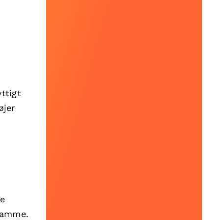
ttigt
øjer
ne
 samme.