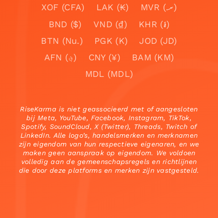
XOF (CFA)
LAK (₭)
MVR (.ރ)
BND ($)
VND (₫)
KHR (៛)
BTN (Nu.)
PGK (K)
JOD (JD)
AFN (؋)
CNY (¥)
BAM (KM)
MDL (MDL)
RiseKarma is niet geassocieerd met of aangesloten
bij Meta, YouTube, Facebook, Instagram, TikTok,
Spotify, SoundCloud, X (Twitter), Threads, Twitch of
LinkedIn. Alle logo’s, handelsmerken en merknamen
zijn eigendom van hun respectieve eigenaren, en we
maken geen aanspraak op eigendom. We voldoen
volledig aan de gemeenschapsregels en richtlijnen
die door deze platforms en merken zijn vastgesteld.