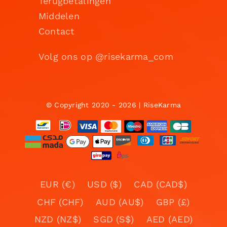
Terugbetalingen
Middelen
Contact
Volg ons op @risekarma_com
© Copyright 2020 - 2026 | RiseKarma
EUR (€)
USD ($)
CAD (CAD$)
CHF (CHF)
AUD (AU$)
GBP (£)
NZD (NZ$)
SGD (S$)
AED (AED)