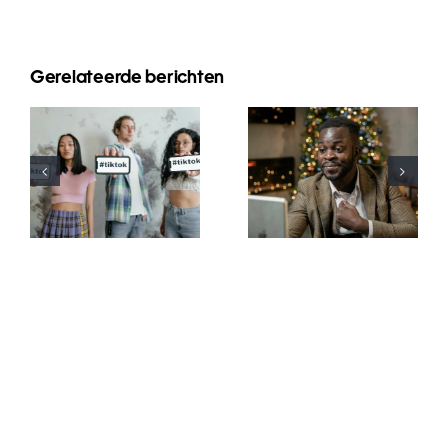
Gerelateerde berichten
Wie man
Beste
Follower auf
Video-
LinkedIn
Bearbeitungs-
verbirgt, um
Apps für
die
TikTok-
Privatsphäre
Meisterwerke
zu wahren