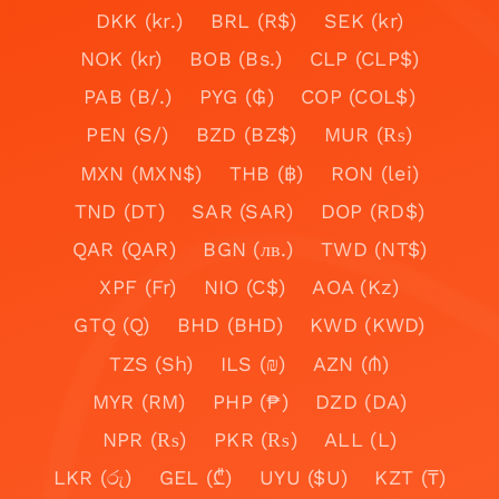
DKK (kr.)
BRL (R$)
SEK (kr)
NOK (kr)
BOB (Bs.)
CLP (CLP$)
PAB (B/.)
PYG (₲)
COP (COL$)
PEN (S/)
BZD (BZ$)
MUR (₨)
MXN (MXN$)
THB (฿)
RON (lei)
TND (DT)
SAR (SAR)
DOP (RD$)
QAR (QAR)
BGN (лв.)
TWD (NT$)
XPF (Fr)
NIO (C$)
AOA (Kz)
GTQ (Q)
BHD (BHD)
KWD (KWD)
TZS (Sh)
ILS (₪)
AZN (₼)
MYR (RM)
PHP (₱)
DZD (DA)
NPR (₨)
PKR (₨)
ALL (L)
LKR (රු)
GEL (₾)
UYU ($U)
KZT (₸)