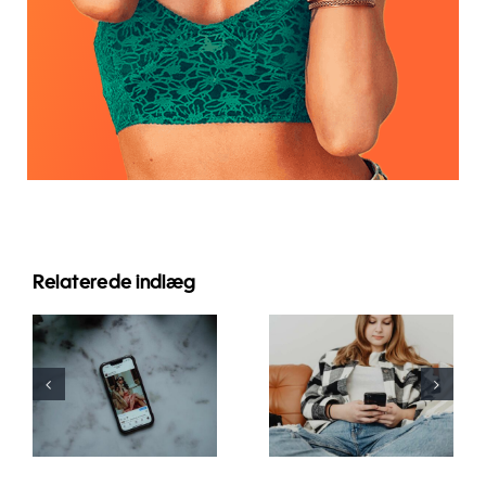
Relaterede indlæg
Bedste
praksis for
Innovative
brug af
strategier til
afstemninger
at øge
og
synligheden
spørgsmål i
af
Facebook-
Facebook-