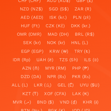
CHF (CHF)
AUD (AU$)
GBP (£)
NZD (NZ$)
SGD (S$)
ZAR (R)
AED (AED)
ISK (kr.)
PLN (zł)
HUF (Ft)
CZK (Kč)
DKK (kr.)
OMR (OMR)
MAD (DH)
BRL (R$)
SEK (kr)
NOK (kr)
HNL (L)
EGP (EGP)
KRW (₩)
TRY (₺)
IDR (Rp)
UAH (₴)
TZS (Sh)
ILS (₪)
AZN (₼)
MYR (RM)
PHP (₱)
DZD (DA)
NPR (₨)
PKR (₨)
ALL (L)
LKR (රු)
GEL (₾)
UYU ($U)
KZT (₸)
XOF (CFA)
LAK (₭)
MVR (.ރ)
BND ($)
VND (₫)
KHR (៛)
BTN (Nu.)
PGK (K)
JOD (JD)