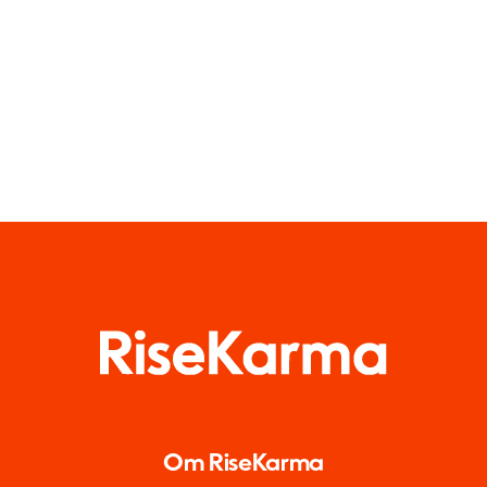
historier i
grupper i år
2024
Om RiseKarma