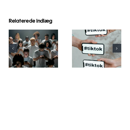
Relaterede indlæg
Tips til at
designe
De bedste
flotte
privatindstillinger
Facebook-
for TikTok i
annoncer,
2024
der
konverterer