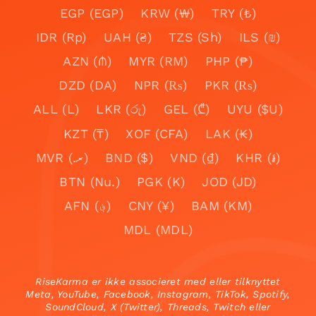
EGP (EGP)
KRW (₩)
TRY (₺)
IDR (Rp)
UAH (₴)
TZS (Sh)
ILS (₪)
AZN (₼)
MYR (RM)
PHP (₱)
DZD (DA)
NPR (₨)
PKR (₨)
ALL (L)
LKR (රු)
GEL (₾)
UYU ($U)
KZT (₸)
XOF (CFA)
LAK (₭)
MVR (.ރ)
BND ($)
VND (₫)
KHR (៛)
BTN (Nu.)
PGK (K)
JOD (JD)
AFN (؋)
CNY (¥)
BAM (KM)
MDL (MDL)
RiseKarma er ikke associeret med eller tilknyttet
Meta, YouTube, Facebook, Instagram, TikTok, Spotify,
SoundCloud, X (Twitter), Threads, Twitch eller