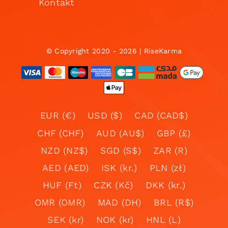
Kontakt
© Copyright 2020 - 2026 | RiseKarma
EUR (€)
USD ($)
CAD (CAD$)
CHF (CHF)
AUD (AU$)
GBP (£)
NZD (NZ$)
SGD (S$)
ZAR (R)
AED (AED)
ISK (kr.)
PLN (zł)
HUF (Ft)
CZK (Kč)
DKK (kr.)
OMR (OMR)
MAD (DH)
BRL (R$)
SEK (kr)
NOK (kr)
HNL (L)