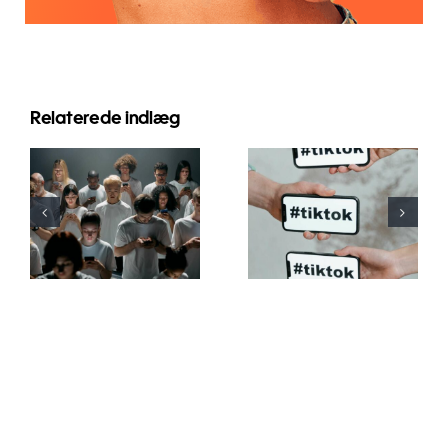
Relaterede indlæg
Tips til at
designe
De bedste
flotte
privatindstillinger
Facebook-
for TikTok i
annoncer,
2024
der
konverterer