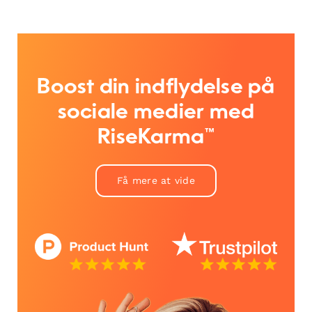
Boost din indflydelse på
sociale medier med
RiseKarma™
Få mere at vide