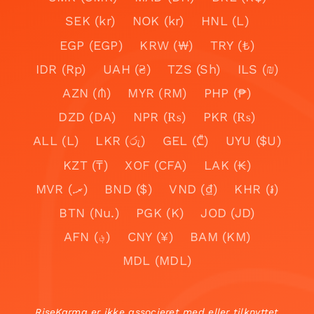
SEK (kr)
NOK (kr)
HNL (L)
EGP (EGP)
KRW (₩)
TRY (₺)
IDR (Rp)
UAH (₴)
TZS (Sh)
ILS (₪)
AZN (₼)
MYR (RM)
PHP (₱)
DZD (DA)
NPR (₨)
PKR (₨)
ALL (L)
LKR (රු)
GEL (₾)
UYU ($U)
KZT (₸)
XOF (CFA)
LAK (₭)
MVR (.ރ)
BND ($)
VND (₫)
KHR (៛)
BTN (Nu.)
PGK (K)
JOD (JD)
AFN (؋)
CNY (¥)
BAM (KM)
MDL (MDL)
RiseKarma er ikke associeret med eller tilknyttet