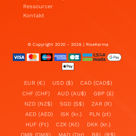
Ressourcer
Kontakt
© Copyright 2020 - 2026 | RiseKarma
EUR (€)
USD ($)
CAD (CAD$)
CHF (CHF)
AUD (AU$)
GBP (£)
NZD (NZ$)
SGD (S$)
ZAR (R)
AED (AED)
ISK (kr.)
PLN (zł)
HUF (Ft)
CZK (Kč)
DKK (kr.)
OMR (OMR)
MAD (DH)
BRL (R$)