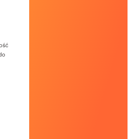
ość
do