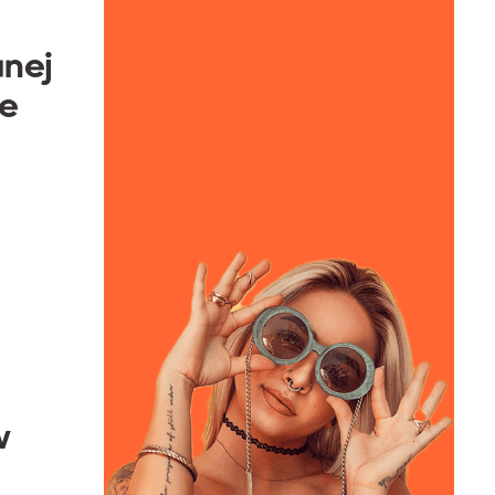
nej
re
w