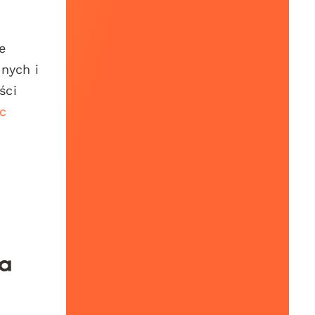
e
nych i
ści
ic
ia