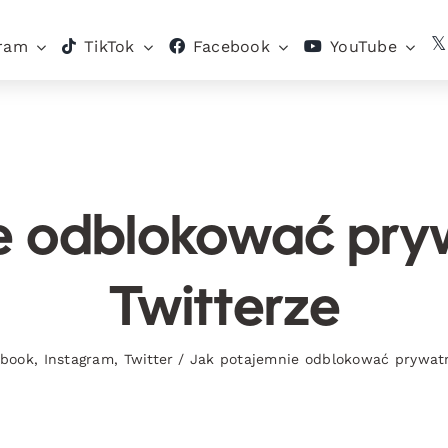
gram
TikTok
Facebook
YouTube
e odblokować pry
Twitterze
ebook
,
Instagram
,
Twitter
/
Jak potajemnie odblokować prywatn