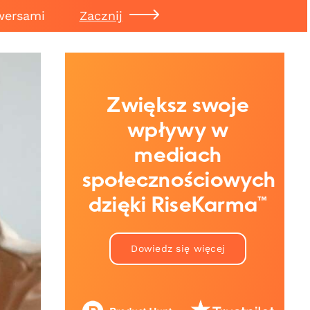
wersami
Zacznij
Zwiększ swoje
wpływy w
mediach
społecznościowych
dzięki RiseKarma™
Dowiedz się więcej