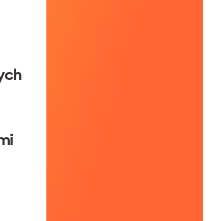
ych
mi