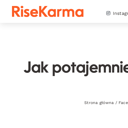
Skip
to
Insta
content
Jak potajemni
Strona główna
/
Fac