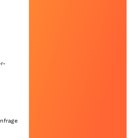
er-
Anfrage