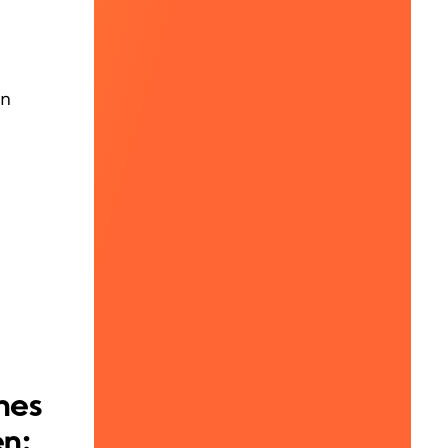
nn
c
nes
en: