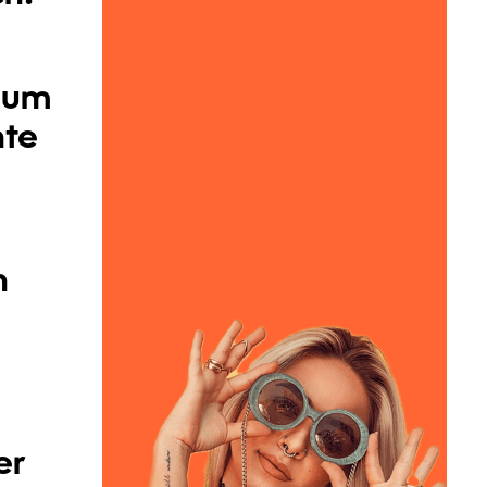
, um
nte
n
er