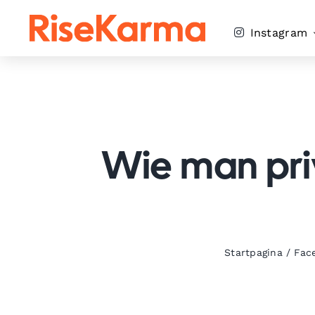
Skip
to
Instagram
content
Wie man pri
Startpagina
/
Fac