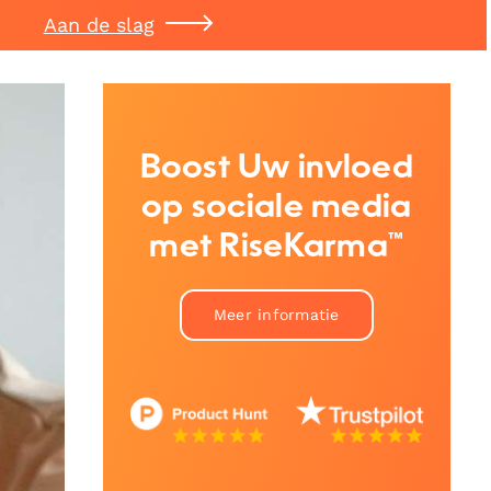
Aan de slag
Boost Uw invloed
op sociale media
met RiseKarma™
Meer informatie