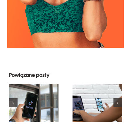
Najlepsze 3
Powiązane posty
platformy
Maksymalizacja
do
zasięgu:
znalezienia
Skuteczne
pomysłów
narzędzia
na UGC
do publikacji
(treści
międzyplatformowych
generowane