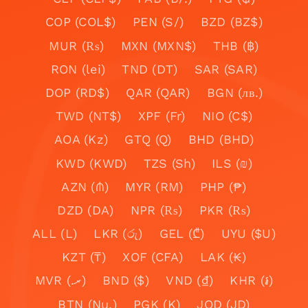
COP (COL$)
PEN (S/)
BZD (BZ$)
MUR (₨)
MXN (MXN$)
THB (฿)
RON (lei)
TND (DT)
SAR (SAR)
DOP (RD$)
QAR (QAR)
BGN (лв.)
TWD (NT$)
XPF (Fr)
NIO (C$)
AOA (Kz)
GTQ (Q)
BHD (BHD)
KWD (KWD)
TZS (Sh)
ILS (₪)
AZN (₼)
MYR (RM)
PHP (₱)
DZD (DA)
NPR (₨)
PKR (₨)
ALL (L)
LKR (රු)
GEL (₾)
UYU ($U)
KZT (₸)
XOF (CFA)
LAK (₭)
MVR (.ރ)
BND ($)
VND (₫)
KHR (៛)
BTN (Nu.)
PGK (K)
JOD (JD)