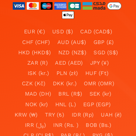
EUR (€)
USD ($)
CAD (CAD$)
CHF (CHF)
AUD (AU$)
GBP (£)
HKD (HKD$)
NZD (NZ$)
SGD (S$)
ZAR (R)
AED (AED)
JPY (¥)
ISK (kr.)
PLN (zł)
HUF (Ft)
CZK (Kč)
DKK (kr.)
OMR (OMR)
MAD (DH)
BRL (R$)
SEK (kr)
NOK (kr)
HNL (L)
EGP (EGP)
KRW (₩)
TRY (₺)
IDR (Rp)
UAH (₴)
IRR (﷼)
INR (Rs. )
BOB (Bs.)
CLP (CLP$)
PAB (B/.)
PYG (₲)