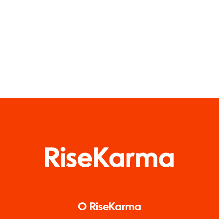
na 2024 rok
przez
użytkowników)
O RiseKarma