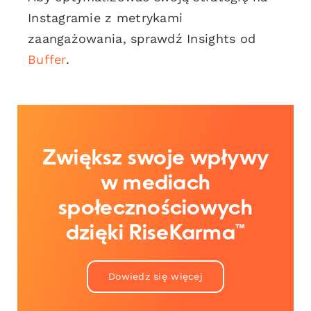
Instagramie z metrykami
zaangażowania, sprawdź Insights od
Buffer
.
Zwiększ swoje wpływy
w mediach
społecznościowych
dzięki RiseKarma™
Dowiedz się więcej