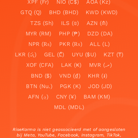
XPF (Fr)
NIO (C$)
AOA (Kz)
GTQ (Q)
BHD (BHD)
KWD (KWD)
TZS (Sh)
ILS (₪)
AZN (₼)
MYR (RM)
PHP (₱)
DZD (DA)
NPR (₨)
PKR (₨)
ALL (L)
LKR (රු)
GEL (₾)
UYU ($U)
KZT (₸)
XOF (CFA)
LAK (₭)
MVR (.ރ)
BND ($)
VND (₫)
KHR (៛)
BTN (Nu.)
PGK (K)
JOD (JD)
AFN (؋)
CNY (¥)
BAM (KM)
MDL (MDL)
RiseKarma is niet geassocieerd met of aangesloten
bij Meta, YouTube, Facebook, Instagram, TikTok,