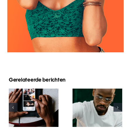
Gerelateerde berichten
Top-Apps
Top 17 Tipps
zum
zur
Animieren
Verbesserung
von Fotos
des
für
Verständnisses
ansprechende
des TikTok-