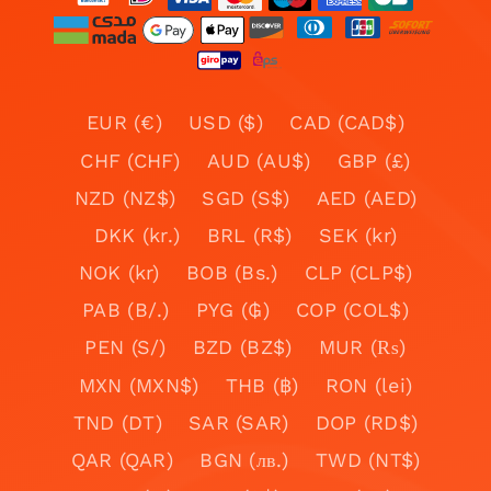
EUR (€)
USD ($)
CAD (CAD$)
CHF (CHF)
AUD (AU$)
GBP (£)
NZD (NZ$)
SGD (S$)
AED (AED)
DKK (kr.)
BRL (R$)
SEK (kr)
NOK (kr)
BOB (Bs.)
CLP (CLP$)
PAB (B/.)
PYG (₲)
COP (COL$)
PEN (S/)
BZD (BZ$)
MUR (₨)
MXN (MXN$)
THB (฿)
RON (lei)
TND (DT)
SAR (SAR)
DOP (RD$)
QAR (QAR)
BGN (лв.)
TWD (NT$)