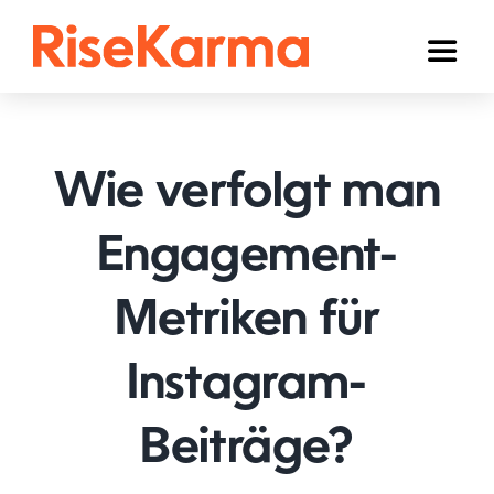
Skip
to
Toggl
content
Naviga
Instagram
TikTok
Wie verfolgt man
Facebook
Engagement-
YouTube
Metriken für
Twitter (𝕏)
Anderen
Instagram-
Winkelwagen
Beiträge?
Nederlands