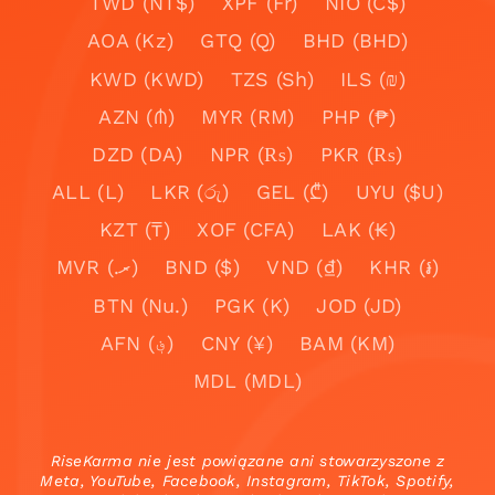
TWD (NT$)
XPF (Fr)
NIO (C$)
AOA (Kz)
GTQ (Q)
BHD (BHD)
KWD (KWD)
TZS (Sh)
ILS (₪)
AZN (₼)
MYR (RM)
PHP (₱)
DZD (DA)
NPR (₨)
PKR (₨)
ALL (L)
LKR (රු)
GEL (₾)
UYU ($U)
KZT (₸)
XOF (CFA)
LAK (₭)
MVR (.ރ)
BND ($)
VND (₫)
KHR (៛)
BTN (Nu.)
PGK (K)
JOD (JD)
AFN (؋)
CNY (¥)
BAM (KM)
MDL (MDL)
RiseKarma nie jest powiązane ani stowarzyszone z
Meta, YouTube, Facebook, Instagram, TikTok, Spotify,