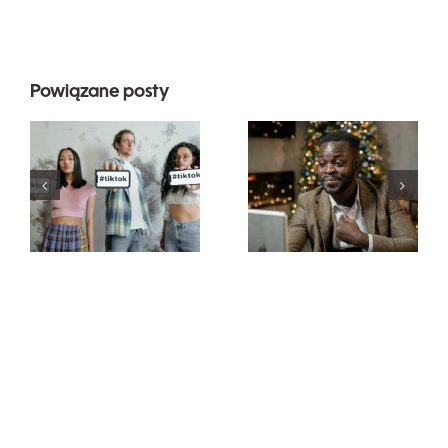
Powiązane posty
Najlepsze
Jak ukryć
aplikacje do
obserwujących
edytowania
na LinkedIn,
wideo do
aby
tworzenia
zachować
dzieł na
prywatność
TikToku