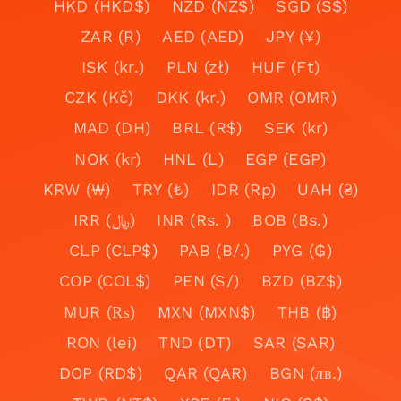
HKD (HKD$)
NZD (NZ$)
SGD (S$)
ZAR (R)
AED (AED)
JPY (¥)
ISK (kr.)
PLN (zł)
HUF (Ft)
CZK (Kč)
DKK (kr.)
OMR (OMR)
MAD (DH)
BRL (R$)
SEK (kr)
NOK (kr)
HNL (L)
EGP (EGP)
KRW (₩)
TRY (₺)
IDR (Rp)
UAH (₴)
IRR (﷼)
INR (Rs. )
BOB (Bs.)
CLP (CLP$)
PAB (B/.)
PYG (₲)
COP (COL$)
PEN (S/)
BZD (BZ$)
MUR (₨)
MXN (MXN$)
THB (฿)
RON (lei)
TND (DT)
SAR (SAR)
DOP (RD$)
QAR (QAR)
BGN (лв.)