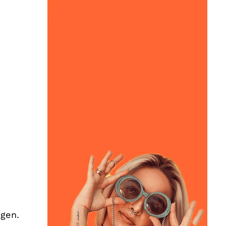
n
lgen.