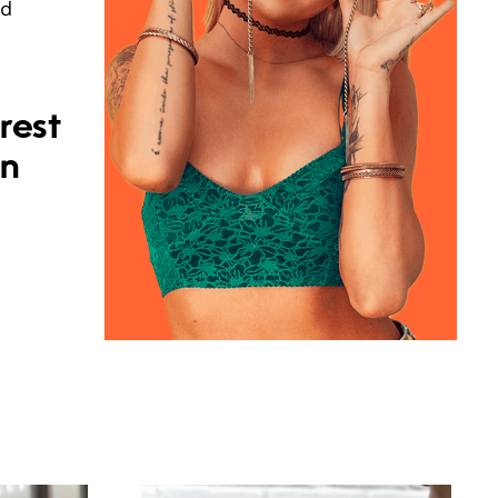
nd
rest
en