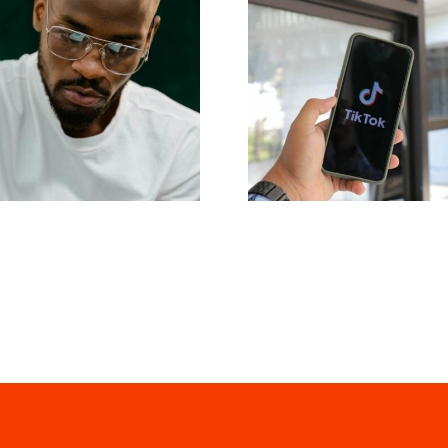
p 17 Tipps zur
Reichweite
rbesserung des
maximieren: Effe
ständnisses des
Cross-Platfor
Tok-Algorithmus
Posting-Tools fü