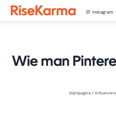
Skip
to
Instagram
content
Wie man Pinteres
Startpagina
/
Influencers