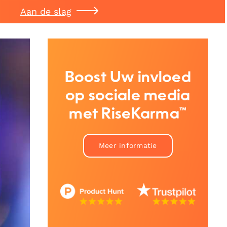
Aan de slag
Boost Uw invloed
op sociale media
met RiseKarma™
Meer informatie