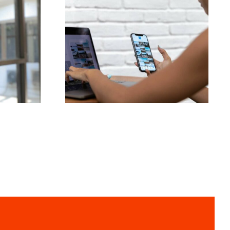
Die drei besten
ktive
Plattformen für Ideen
m-
zu nutzergenerierten
r 2024
Inhalten (UGC)