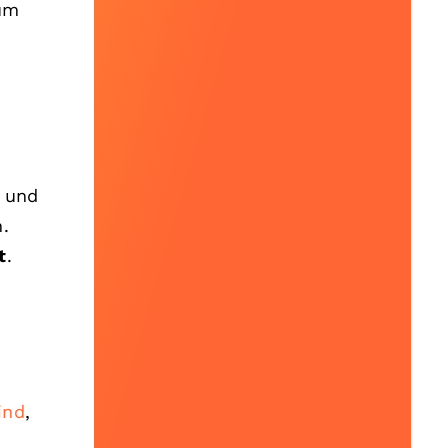
 um
r und
.
t
.
ind
,