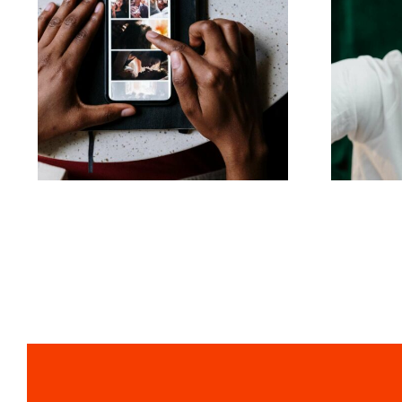
Top-Apps zum
To
Animieren von Fotos
Ve
für ansprechende
Ver
Facebook-Posts
Tik